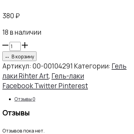
380
₽
18 в наличии
Количество
товара
В корзину
Гель-
Артикул:
00-00104291
Категории:
Гель
лак
лаки Rihter Art
,
Гель-лаки
РИХТЕР
Share
Facebook
Twitter
Pinterest
АРТ
Отзывы
0
№134,
Отзывы
10г
Отзывов пока нет.