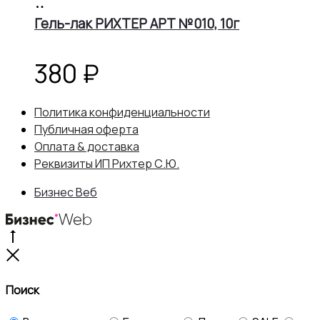
В
корзину
Гель-лак РИХТЕР АРТ №010, 10г
380
₽
Политика конфиденциальности
Публичная оферта
Оплата & доставка
Реквизиты ИП Рихтер С.Ю.
Бизнес Веб
Go
to
Close
top
Поиск