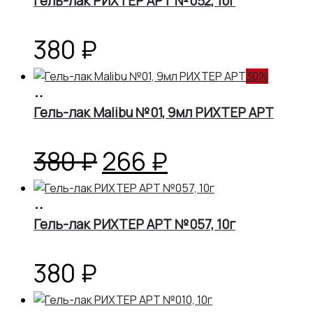
Гель-лак РИХТЕР АРТ №052, 10г
380
₽
30%
В
корзину
Гель-лак Malibu №01, 9мл РИХТЕР АРТ
Первоначальная
Текущая
380
₽
266
₽
цена
цена:
В
корзину
Гель-лак РИХТЕР АРТ №057, 10г
составляла
266 ₽.
380 ₽.
380
₽