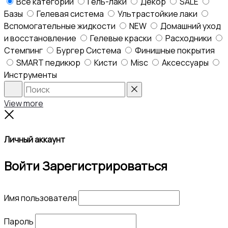
Все категории
Гель-лаки
Декор
SALE
Базы
Гелевая система
Ультрастойкие лаки
Вспомогательные жидкости
NEW
Домашний уход
и восстановление
Гелевые краски
Расходники
Стемпинг
Бургер Система
Финишные покрытия
SMART педикюр
Кисти
Misc
Аксессуары
Инструменты
Search
Reset
View more
Close
Личный аккаунт
Войти
Зарегистрироваться
Имя пользователя
Пароль