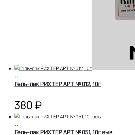
В
корзину
Гель-лак РИХТЕР АРТ №012, 10г
380
₽
В
корзину
Гель-лак РИХТЕР АРТ №051, 10г выв