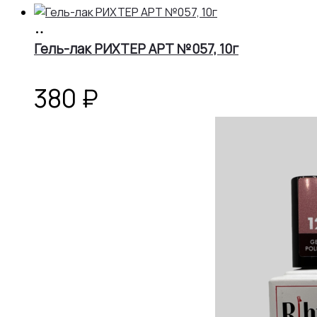
В
корзину
Гель-лак РИХТЕР АРТ №057, 10г
380
₽