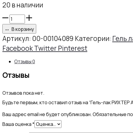
20 в наличии
Количество
товара
В корзину
Гель-
Артикул:
00-00104089
Категории:
Гель л
лак
Share
Facebook
Twitter
Pinterest
РИХТЕР
Отзывы
0
АРТ
Отзывы
№121,
10г
Отзывов пока нет.
Будьте первым, кто оставил отзыв на “Гель-лак РИХТЕР А
Ваш адрес email не будет опубликован.
Обязательные п
Ваша оценка
*