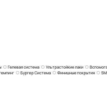
ы
Гелевая система
Ультрастойкие лаки
Вспомог
темпинг
Бургер Система
Финишные покрытия
SM