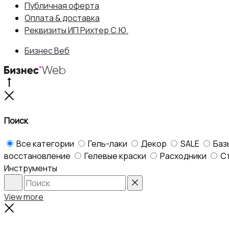
Публичная оферта
Оплата & доставка
Реквизиты ИП Рихтер С.Ю.
Бизнес Веб
Go
to
Close
top
Поиск
Все категории
Гель-лаки
Декор
SALE
Баз
восстановление
Гелевые краски
Расходники
С
Инструменты
Search
Reset
View more
Close