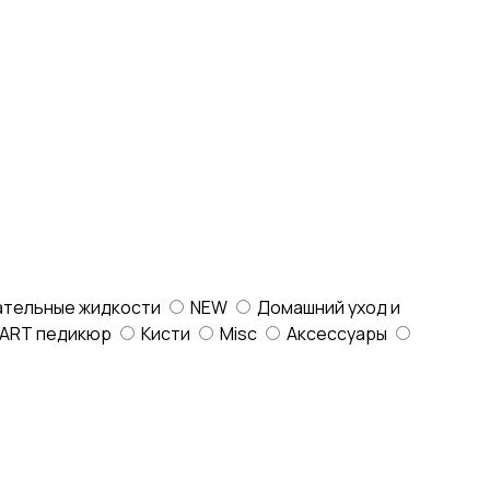
ательные жидкости
NEW
Домашний уход и
ART педикюр
Кисти
Misc
Аксессуары