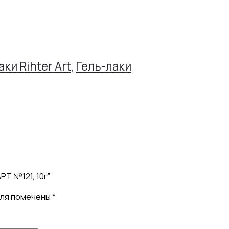
аки Rihter Art
,
Гель-лаки
РТ №121, 10г”
оля помечены
*