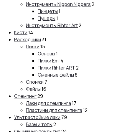
Инструменты Nippon Nippers
2
Пинцеты
1
Пушеры
1
Инструменты Rihter Art
2
Кисти
14
Расходники
31
Пилки
15
Основы
1
Пилки Emi
4
Пилки Rihter ART
2
Сменные файлы
8
Спонжи
7
Файлы
16
Стемпинг
29
Лаки для стемпинга
17
Пластины для стемпинга
12
Ультрастойкие лаки
79
Базы и топы
2
Финишные покрытия
24