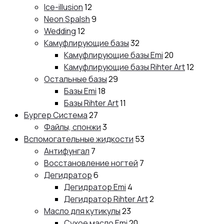
Ice-illusion
12
Neon Spalsh
9
Wedding
12
Камуфлирующие базы
32
Камуфлирующие базы Emi
20
Камуфлирующие базы Rihter Art
12
Остальные базы
29
Базы Emi
18
Базы Rihter Art
11
Бургер Система
27
Файлы, спонжи
3
Вспомогательные жидкости
53
Антифунгал
7
Восстановление ногтей
7
Дегидратор
6
Дегидратор Emi
4
Дегидратор Rihter Art
2
Масло для кутикулы
23
Сухое масло Emi
20