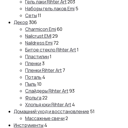
Гель лаки Rihter Art
203
Наборы гель лаков Emi
5
Сеты
11
Декор
306
Charmicon Emi
60
Nailcrust EMI
29
Naildress Emi
72
Битое стекло Rihter Art
1
Пластилин
1
Пленки
3
Пленки Rihter Art
7
Поталь
4
Пыль
10
Слайдеры Rihter Art
93
Фольга
22
Хлопья юки Rihter Art
4
Домашний уход и восстановление
51
Массажные свечи
2
Инструменты
4