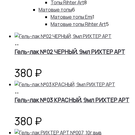
товаров
8
Топы Rihter Art
8
6
товаров
Матовые топы
6
товаров
1
Матовые топы Emi
1
товар
5
Матовые топы Rihter Art
5
товаров
В
корзину
Гель-лак №02 ЧЕРНЫЙ, 9мл РИХТЕР АРТ
380
₽
В
корзину
Гель-лак №03 КРАСНЫЙ, 9мл РИХТЕР АРТ
380
₽