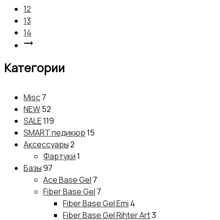
12
13
14
Категории
Misc
7
NEW
52
SALE
119
SMART педикюр
15
Аксессуары
2
Фартуки
1
Базы
97
Ace Base Gel
7
Fiber Base Gel
7
Fiber Base Gel Emi
4
Fiber Base Gel Rihter Art
3