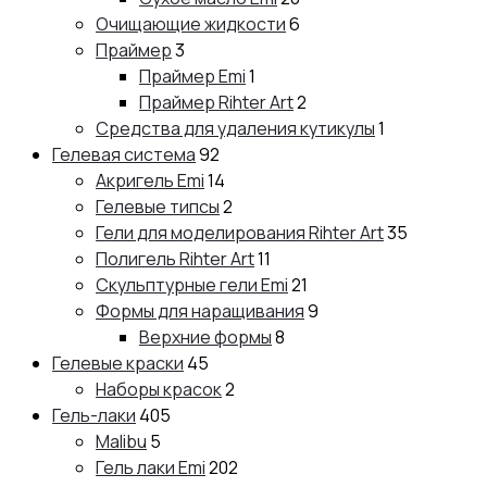
Очищающие жидкости
6
Праймер
3
Праймер Emi
1
Праймер Rihter Art
2
Средства для удаления кутикулы
1
Гелевая система
92
Акригель Emi
14
Гелевые типсы
2
Гели для моделирования Rihter Art
35
Полигель Rihter Art
11
Скульптурные гели Emi
21
Формы для наращивания
9
Верхние формы
8
Гелевые краски
45
Наборы красок
2
Гель-лаки
405
Malibu
5
Гель лаки Emi
202