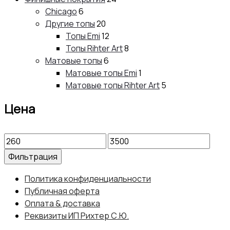
Chicago
6
Другие топы
20
Топы Emi
12
Топы Rihter Art
8
Матовые топы
6
Матовые топы Emi
1
Матовые топы Rihter Art
5
Цена
Минимальная
Максимальная
цена
цена
Фильтрация
Политика конфиденциальности
Публичная оферта
Оплата & доставка
Реквизиты ИП Рихтер С.Ю.