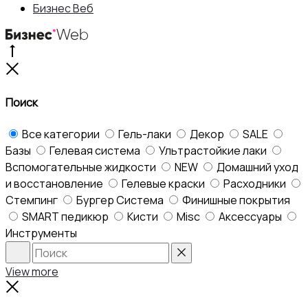
Бизнес Веб
Go
to
Close
top
Поиск
Все категории
Гель-лаки
Декор
SALE
Базы
Гелевая система
Ультрастойкие лаки
Вспомогательные жидкости
NEW
Домашний уход
и восстановление
Гелевые краски
Расходники
Стемпинг
Бургер Система
Финишные покрытия
SMART педикюр
Кисти
Misc
Аксессуары
Инструменты
Search
Reset
View more
Close