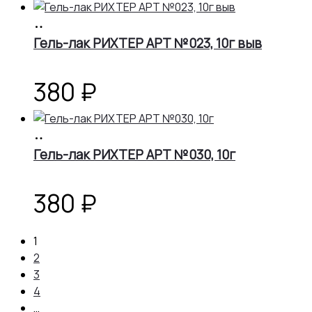
В
корзину
Гель-лак РИХТЕР АРТ №023, 10г выв
380
₽
В
корзину
Гель-лак РИХТЕР АРТ №030, 10г
380
₽
1
2
3
4
…