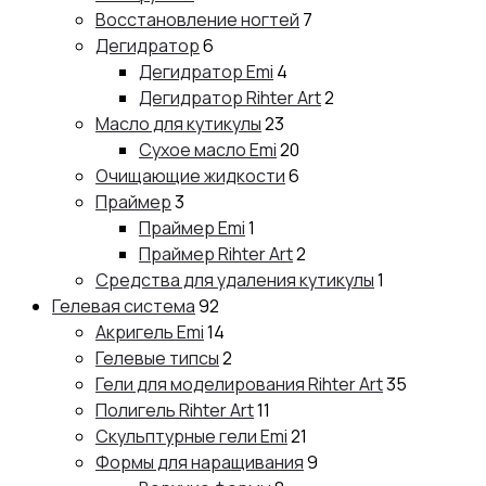
Восстановление ногтей
7
Дегидратор
6
Дегидратор Emi
4
Дегидратор Rihter Art
2
Масло для кутикулы
23
Сухое масло Emi
20
Очищающие жидкости
6
Праймер
3
Праймер Emi
1
Праймер Rihter Art
2
Средства для удаления кутикулы
1
Гелевая система
92
Акригель Emi
14
Гелевые типсы
2
Гели для моделирования Rihter Art
35
Полигель Rihter Art
11
Скульптурные гели Emi
21
Формы для наращивания
9