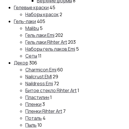
Верхние формы
8
Гелевые краски
45
Наборы красок
2
Гель-лаки
405
Malibu
5
Гель лаки Emi
202
Гель лаки Rihter Art
203
Наборы гель лаков Emi
5
Сеты
11
Декор
306
Charmicon Emi
60
Nailcrust EMI
29
Naildress Emi
72
Битое стекло Rihter Art
1
Пластилин
1
Пленки
3
Пленки Rihter Art
7
Поталь
4
Пыль
10