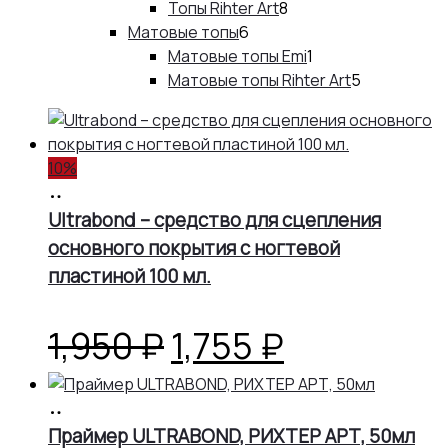
товаров
8
Топы Rihter Art
8
6
товаров
Матовые топы
6
товаров
1
Матовые топы Emi
1
товар
5
Матовые топы Rihter Art
5
товаров
10%
В
корзину
Ultrabond – cредство для сцепления
основного покрытия с ногтевой
пластиной 100 мл.
Первоначальная
Текущая
1,950
₽
1,755
₽
цена
цена:
В
корзину
Праймер ULTRABOND, РИХТЕР АРТ, 50мл