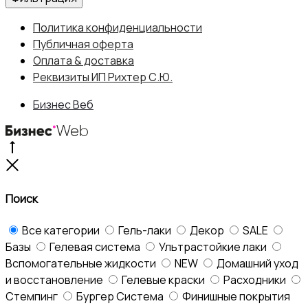
Политика конфиденциальности
Публичная оферта
Оплата & доставка
Реквизиты ИП Рихтер С.Ю.
Бизнес Веб
Go
to
Close
top
Поиск
Все категории
Гель-лаки
Декор
SALE
Базы
Гелевая система
Ультрастойкие лаки
Вспомогательные жидкости
NEW
Домашний уход
и восстановление
Гелевые краски
Расходники
Стемпинг
Бургер Система
Финишные покрытия