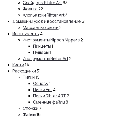
Слайдеры Rihter Art
93
Фольга
22
Хлопья юки Rihter Art
4
Домашний уход и восстановление
51
Массажные свечи
2
Инструменты
4
Инструменты Nippon Nippers
2
Пинцеты
1
Пушеры
1
Инструменты Rihter Art
2
Кисти
14
Расходники
31
Пилки
15
Основы
1
Пилки Emi
4
Пилки Rihter ART
2
Сменные файлы
8
Спонжи
7
Файлы
16