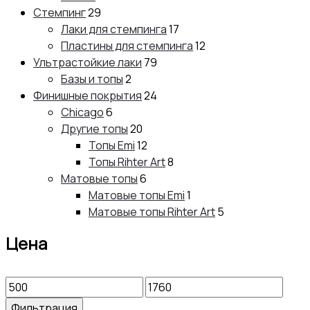
Стемпинг
29
Лаки для стемпинга
17
Пластины для стемпинга
12
Ультрастойкие лаки
79
Базы и топы
2
Финишные покрытия
24
Chicago
6
Другие топы
20
Топы Emi
12
Топы Rihter Art
8
Матовые топы
6
Матовые топы Emi
1
Матовые топы Rihter Art
5
Цена
Минимальная
Максимальная
цена
цена
Фильтрация