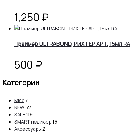
составляла
1,755 ₽.
1,950 ₽.
1,250
₽
В
корзину
Праймер ULTRABOND, РИХТЕР АРТ, 15мл RA
500
₽
Категории
Misc
7
NEW
52
SALE
119
SMART педикюр
15
Аксессуары
2