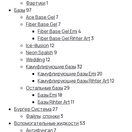
Фартуки
1
Базы
97
Ace Base Gel
7
Fiber Base Gel
7
Fiber Base Gel Emi
4
Fiber Base Gel Rihter Art
3
Ice-illusion
12
Neon Spalsh
9
Wedding
12
Камуфлирующие базы
32
Камуфлирующие базы Emi
20
Камуфлирующие базы Rihter Art
12
Остальные базы
29
Базы Emi
18
Базы Rihter Art
11
Бургер Система
27
Файлы, спонжи
3
Вспомогательные жидкости
53
Антифунгал
7