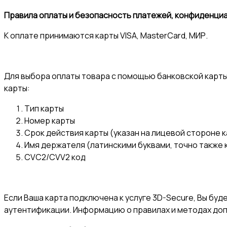
Правила оплаты и безопасность платежей, конфиденци
К оплате принимаются карты VISA, MasterCard, МИР.
Для выбора оплаты товара с помощью банковской карты
карты:
Тип карты
Номер карты
Срок действия карты (указан на лицевой стороне 
Имя держателя (латинскими буквами, точно также к
CVC2/CVV2 код
Если Ваша карта подключена к услуге 3D-Secure, Вы бу
аутентификации. Информацию о правилах и методах доп