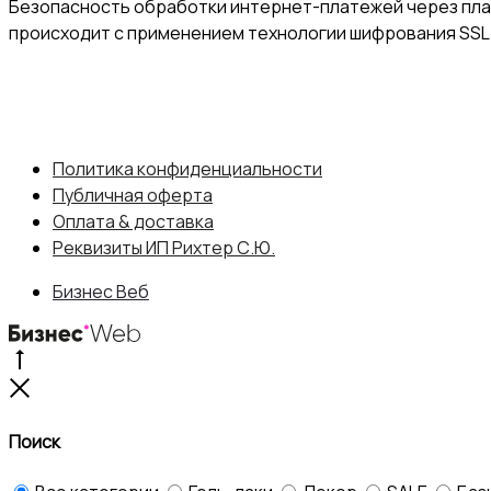
Безопасность обработки интернет-платежей через пл
происходит с применением технологии шифрования SSL
Политика конфиденциальности
Публичная оферта
Оплата & доставка
Реквизиты ИП Рихтер С.Ю.
Бизнес Веб
Go
to
Close
top
Поиск