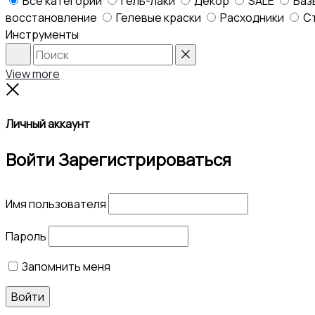
Все категории
Гель-лаки
Декор
SALE
Баз
восстановление
Гелевые краски
Расходники
С
Инструменты
Search
Reset
View more
Close
Личный аккаунт
Войти
Зарегистрироваться
Имя пользователя
Пароль
Запомнить меня
Войти