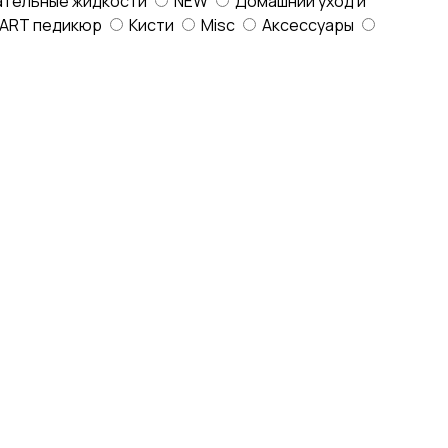
ательные жидкости
NEW
Домашний уход и
ART педикюр
Кисти
Misc
Аксессуары