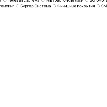
ы
Гелевая система
Ультрастойкие лаки
Вспомог
темпинг
Бургер Система
Финишные покрытия
SM