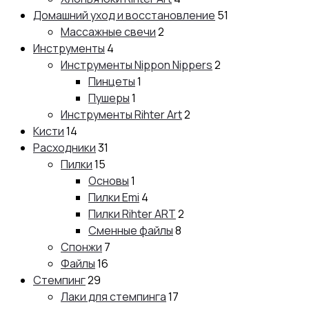
Домашний уход и восстановление
51
Массажные свечи
2
Инструменты
4
Инструменты Nippon Nippers
2
Пинцеты
1
Пушеры
1
Инструменты Rihter Art
2
Кисти
14
Расходники
31
Пилки
15
Основы
1
Пилки Emi
4
Пилки Rihter ART
2
Сменные файлы
8
Спонжи
7
Файлы
16
Стемпинг
29
Лаки для стемпинга
17