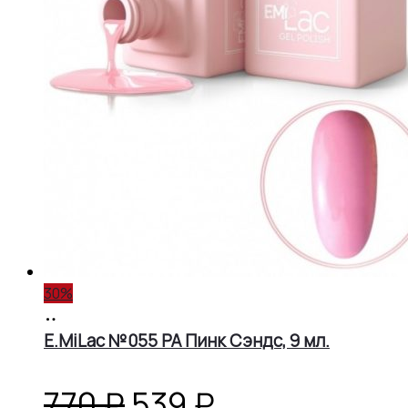
30%
В
корзину
E.MiLac №055 PA Пинк Сэндс, 9 мл.
Первоначальная
Текущая
770
₽
539
₽