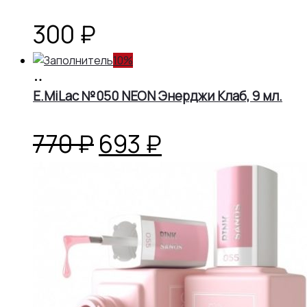
300
₽
10%
В
корзину
E.MiLac №050 NEON Энерджи Клаб, 9 мл.
Первоначальная
Текущая
770
₽
693
₽
цена
цена:
составляла
693 ₽.
770 ₽.