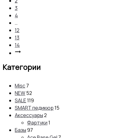
2
3
4
…
12
13
14
Категории
Misc
7
NEW
52
SALE
119
SMART педикюр
15
Аксессуары
2
Фартуки
1
Базы
97
Ace Base Gel
7