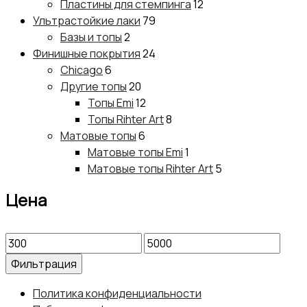
Пластины для стемпинга
12
Ультрастойкие лаки
79
Базы и топы
2
Финишные покрытия
24
Chicago
6
Другие топы
20
Топы Emi
12
Топы Rihter Art
8
Матовые топы
6
Матовые топы Emi
1
Матовые топы Rihter Art
5
Цена
Минимальная
Максимальная
цена
цена
Фильтрация
Политика конфиденциальности