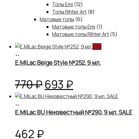
товаров
12
Топы Emi
12
товаров
8
Топы Rihter Art
8
6
товаров
Матовые топы
6
товаров
1
Матовые топы Emi
1
товар
5
Матовые топы Rihter Art
5
товаров
10%
В
корзину
E.MiLac Beige Style №252, 9 мл.
Первоначальная
Текущая
770
₽
693
₽
цена
цена:
В
корзину
E.MiLac BU Неизвестный №290, 9 мл. SALE
составляла
693 ₽.
770 ₽.
462
₽