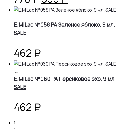
цена
цена:
В
корзину
E.MiLac №058 PA Зеленое яблоко, 9 мл.
составляла
539 ₽.
SALE
770 ₽.
462
₽
В
корзину
E.MiLac №060 PA Персиковое эхо, 9 мл.
SALE
462
₽
1