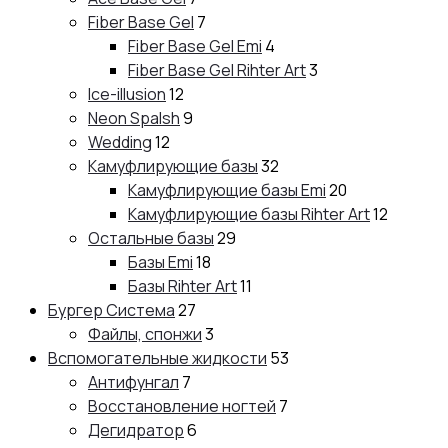
Fiber Base Gel
7
Fiber Base Gel Emi
4
Fiber Base Gel Rihter Art
3
Ice-illusion
12
Neon Spalsh
9
Wedding
12
Камуфлирующие базы
32
Камуфлирующие базы Emi
20
Камуфлирующие базы Rihter Art
12
Остальные базы
29
Базы Emi
18
Базы Rihter Art
11
Бургер Система
27
Файлы, спонжи
3
Вспомогательные жидкости
53
Антифунгал
7
Восстановление ногтей
7
Дегидратор
6