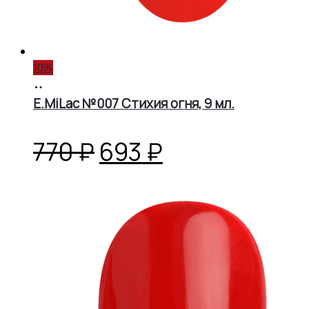
10%
В
корзину
E.MiLac №007 Стихия огня, 9 мл.
Первоначальная
Текущая
770
₽
693
₽
цена
цена:
составляла
693 ₽.
770 ₽.