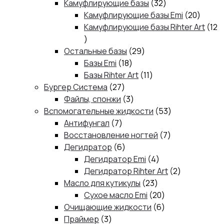
товаров
32
Камуфлирующие базы
32
товара
20
Камуфлирующие базы Emi
20
товар
Камуфлирующие базы Rihter Art
12
12
товаров
29
Остальные базы
29
18
товаров
Базы Emi
18
товаров
11
Базы Rihter Art
11
27
товаров
Бургер Система
27
товаров
3
Файлы, спонжи
3
товара
53
Вспомогательные жидкости
53
7
товара
Антифунгал
7
товаров
7
Восстановление ногтей
7
6
товаров
Дегидратор
6
товаров
4
Дегидратор Emi
4
товара
2
Дегидратор Rihter Art
2
23
товара
Масло для кутикулы
23
товара
20
Сухое масло Emi
20
товаров
6
Очищающие жидкости
6
3
товаров
Праймер
3