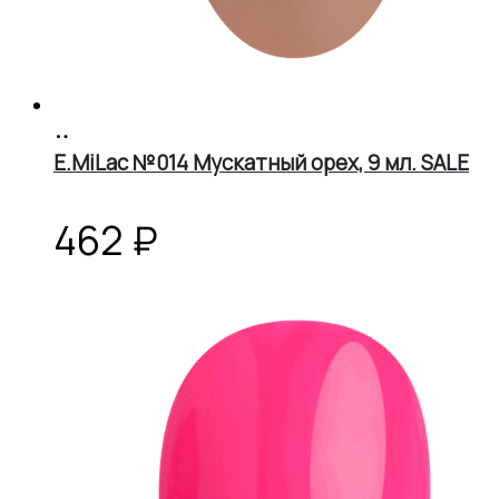
В
корзину
E.MiLac №014 Мускатный орех, 9 мл. SALE
462
₽