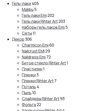
Гель-лаки
405
Malibu
5
Гель лаки Emi
202
Гель лаки Rihter Art
203
Наборы гель лаков Emi
5
Сеты
11
Декор
306
Charmicon Emi
60
Nailcrust EMI
29
Naildress Emi
72
Битое стекло Rihter Art
1
Пластилин
1
Пленки
3
Пленки Rihter Art
7
Поталь
4
Пыль
10
Слайдеры Rihter Art
93
Фольга
22
Хлопья юки Rihter Art
4