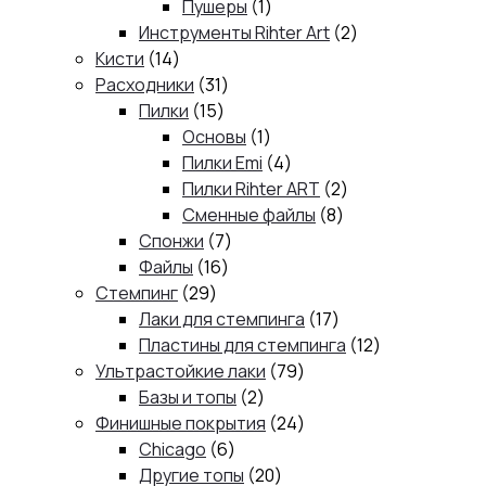
1
товар
Пушеры
1
товар
2
Инструменты Rihter Art
2
14
товара
Кисти
14
товаров
31
Расходники
31
15
товар
Пилки
15
товаров
1
Основы
1
товар
4
Пилки Emi
4
товара
2
Пилки Rihter ART
2
8
товара
Сменные файлы
8
7
товаров
Спонжи
7
16
товаров
Файлы
16
29
товаров
Стемпинг
29
товаров
17
Лаки для стемпинга
17
товаров
12
Пластины для стемпинга
12
79
товаров
Ультрастойкие лаки
79
2
товаров
Базы и топы
2
товара
24
Финишные покрытия
24
6
товара
Chicago
6
товаров
20
Другие топы
20