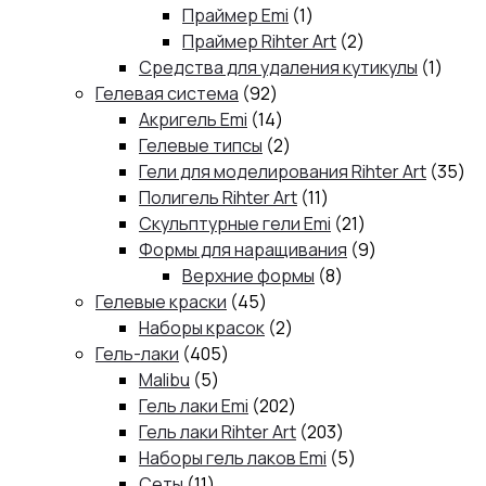
товара
1
Праймер Emi
1
товар
2
Праймер Rihter Art
2
товара
1
Средства для удаления кутикулы
1
92
товар
Гелевая система
92
товара
14
Акригель Emi
14
товаров
2
Гелевые типсы
2
товара
35
Гели для моделирования Rihter Art
35
11
то
Полигель Rihter Art
11
товаров
21
Скульптурные гели Emi
21
товар
9
Формы для наращивания
9
8
товаров
Верхние формы
8
45
товаров
Гелевые краски
45
товаров
2
Наборы красок
2
405
товара
Гель-лаки
405
5
товаров
Malibu
5
товаров
202
Гель лаки Emi
202
товара
203
Гель лаки Rihter Art
203
товара
5
Наборы гель лаков Emi
5
11
товаров
Сеты
11