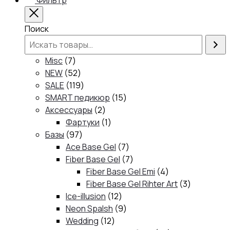
Фильтр
Close
Поиск
7
Misc
7
товаров
52
NEW
52
товара
119
SALE
119
товаров
15
SMART педикюр
15
2
товаров
Аксессуары
2
товара
1
Фартуки
1
97
товар
Базы
97
товаров
7
Ace Base Gel
7
товаров
7
Fiber Base Gel
7
товаров
4
Fiber Base Gel Emi
4
товара
3
Fiber Base Gel Rihter Art
3
12
товара
Ice-illusion
12
товаров
9
Neon Spalsh
9
12
товаров
Wedding
12