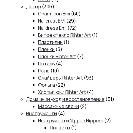
306
товаров
Декор
306
товаров
60
Charmicon Emi
60
29
товаров
Nailcrust EMI
29
товаров
72
Naildress Emi
72
товара
1
Битое стекло Rihter Art
1
1
товар
Пластилин
1
3
товар
Пленки
3
товара
7
Пленки Rihter Art
7
4
товаров
Поталь
4
10
товара
Пыль
10
товаров
93
Слайдеры Rihter Art
93
22
товара
Фольга
22
товара
4
Хлопья юки Rihter Art
4
товара
51
Домашний уход и восстановление
51
2
товар
Массажные свечи
2
4
товара
Инструменты
4
товара
2
Инструменты Nippon Nippers
2
1
товара
Пинцеты
1