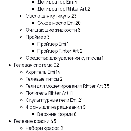
Дегидратор Emi
4
Дегидратор Rihter Art
2
Масло для кутикулы
23
Сухое масло Emi
20
Очищающие жидкости
6
Праймер
3
Праймер Emi
1
Праймер Rihter Art
2
Средства для удаления кутикулы
1
Гелевая система
92
Акригель Emi
14
Гелевые типсы
2
Гели для моделирования Rihter Art
35
Полигель Rihter Art
11
Скульптурные гели Emi
21
Формы для наращивания
9
Верхние формы
8
Гелевые краски
45
Наборы красок
2