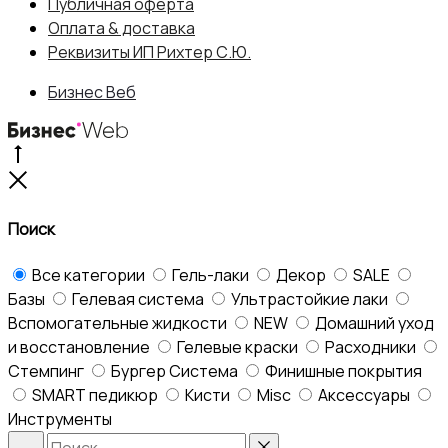
Публичная оферта
Оплата & доставка
Реквизиты ИП Рихтер С.Ю.
Бизнес Веб
Go
to
Close
top
Поиск
Все категории
Гель-лаки
Декор
SALE
Базы
Гелевая система
Ультрастойкие лаки
Вспомогательные жидкости
NEW
Домашний уход
и восстановление
Гелевые краски
Расходники
Стемпинг
Бургер Система
Финишные покрытия
SMART педикюр
Кисти
Misc
Аксессуары
Инструменты