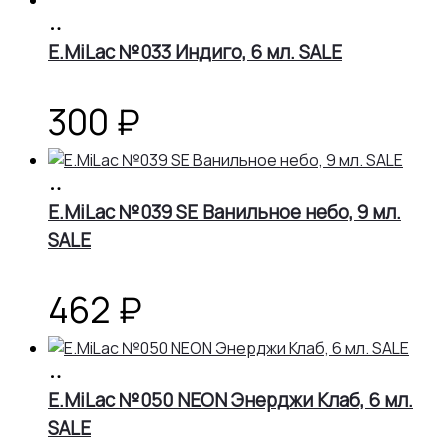
В
корзину
E.MiLac №033 Индиго, 6 мл. SALE
300
₽
В
корзину
E.MiLac №039 SE Ванильное небо, 9 мл.
SALE
462
₽
В
корзину
E.MiLac №050 NEON Энерджи Клаб, 6 мл.
SALE