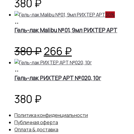
380
₽
30%
В
корзину
Гель-лак Malibu №01, 9мл РИХТЕР АРТ
Первоначальная
Текущая
380
₽
266
₽
цена
цена:
В
корзину
Гель-лак РИХТЕР АРТ №020, 10г
составляла
266 ₽.
380 ₽.
380
₽
Политика конфиденциальности
Публичная оферта
Оплата & доставка