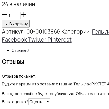
24 в наличии
Количество
товара
В корзину
Гель-
Артикул:
00-00103866
Категории:
Гель л
лак
Share
Facebook
Twitter
Pinterest
РИХТЕР
Отзывы
0
АРТ
Отзывы
№072,
10г
Отзывов пока нет.
Будьте первым, кто оставил отзыв на “Гель-лак РИХТЕР А
Ваш адрес email не будет опубликован.
Обязательные п
Ваша оценка
*