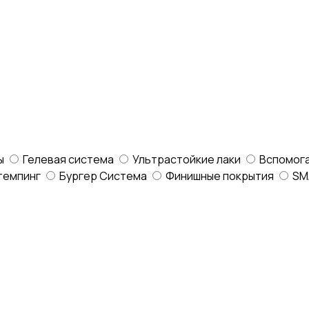
ы
Гелевая система
Ультрастойкие лаки
Вспомог
темпинг
Бургер Система
Финишные покрытия
SM