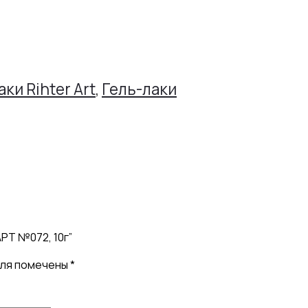
аки Rihter Art
,
Гель-лаки
РТ №072, 10г”
оля помечены
*