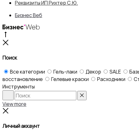
Реквизиты ИП Рихтер С.Ю.
Бизнес Веб
Go
to
Close
top
Поиск
Все категории
Гель-лаки
Декор
SALE
Баз
восстановление
Гелевые краски
Расходники
С
Инструменты
Search
Reset
View more
Close
Личный аккаунт