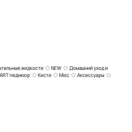
ательные жидкости
NEW
Домашний уход и
ART педикюр
Кисти
Misc
Аксессуары