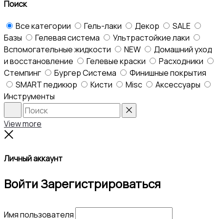
Поиск
Все категории
Гель-лаки
Декор
SALE
Базы
Гелевая система
Ультрастойкие лаки
Вспомогательные жидкости
NEW
Домашний уход
и восстановление
Гелевые краски
Расходники
Стемпинг
Бургер Система
Финишные покрытия
SMART педикюр
Кисти
Misc
Аксессуары
Инструменты
Search
Reset
View more
Close
Личный аккаунт
Войти
Зарегистрироваться
Имя пользователя