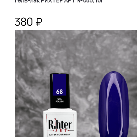
Гель-лак РИХТЕР АРТ №085, 10г
380
₽