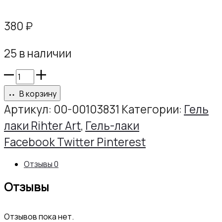
380
₽
25 в наличии
Количество
товара
В корзину
Гель-
Артикул:
00-00103831
Категории:
Гель
лак
лаки Rihter Art
,
Гель-лаки
РИХТЕР
Share
Facebook
Twitter
Pinterest
АРТ
Отзывы
0
№040,
Отзывы
10г
Отзывов пока нет.