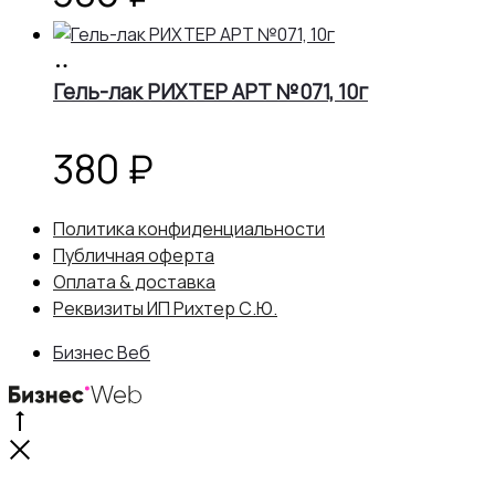
В
корзину
Гель-лак РИХТЕР АРТ №071, 10г
380
₽
Политика конфиденциальности
Публичная оферта
Оплата & доставка
Реквизиты ИП Рихтер С.Ю.
Бизнес Веб
Go
to
Close
top