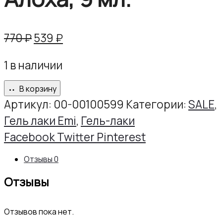
Первоначальная
Текущая
770
₽
539
₽
цена
цена:
1 в наличии
составляла
539 ₽.
770 ₽.
В корзину
Артикул:
00-00100599
Категории:
SALE
,
Гель лаки Emi
,
Гель-лаки
Share
Facebook
Twitter
Pinterest
Отзывы
0
Отзывы
Отзывов пока нет.