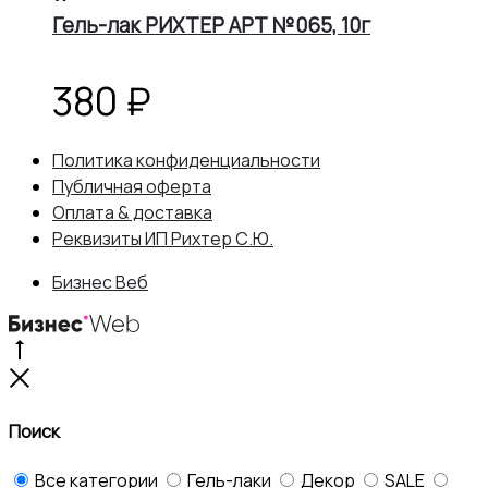
корзину
Гель-лак РИХТЕР АРТ №065, 10г
380
₽
Политика конфиденциальности
Публичная оферта
Оплата & доставка
Реквизиты ИП Рихтер С.Ю.
Бизнес Веб
Go
to
Close
top
Поиск
Все категории
Гель-лаки
Декор
SALE