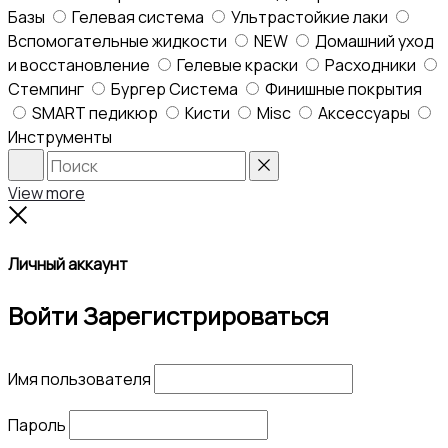
Базы
Гелевая система
Ультрастойкие лаки
Вспомогательные жидкости
NEW
Домашний уход
и восстановление
Гелевые краски
Расходники
Стемпинг
Бургер Система
Финишные покрытия
SMART педикюр
Кисти
Misc
Аксессуары
Инструменты
Search
Reset
View more
Close
Личный аккаунт
Войти
Зарегистрироваться
Имя пользователя
Пароль