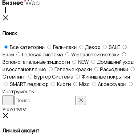
Go
to
Close
top
Поиск
Все категории
Гель-лаки
Декор
SALE
Базы
Гелевая система
Ультрастойкие лаки
Вспомогательные жидкости
NEW
Домашний уход
и восстановление
Гелевые краски
Расходники
Стемпинг
Бургер Система
Финишные покрытия
SMART педикюр
Кисти
Misc
Аксессуары
Инструменты
Search
Reset
View more
Close
Личный аккаунт