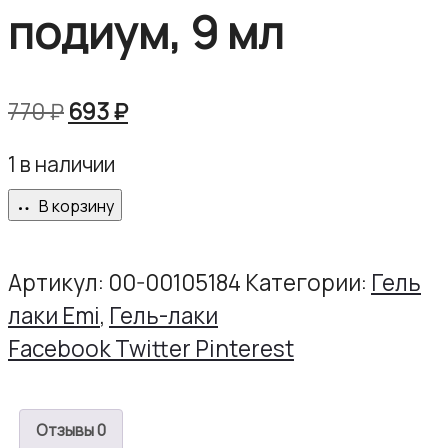
подиум, 9 мл
Первоначальная
Текущая
770
₽
693
₽
цена
цена:
1 в наличии
составляла
693 ₽.
770 ₽.
В корзину
Артикул:
00-00105184
Категории:
Гель
лаки Emi
,
Гель-лаки
Share
Facebook
Twitter
Pinterest
Отзывы
0