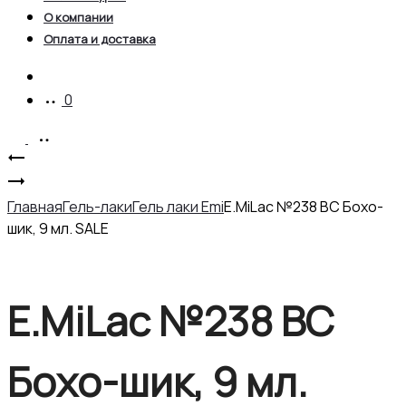
О компании
Оплата и доставка
Account
0
Product
E.MiLac
№238
E.MiLac
navigation
BC
№275
Главная
Гель-лаки
Гель лаки Emi
E.MiLac №238 BC Бохо-
Бохо-
CG
шик, 9 мл. SALE
шик,
Коралловая
6
роза,
мл.
6
E.MiLac №238 BC
SALE
мл.
SALE
Бохо-шик, 9 мл.