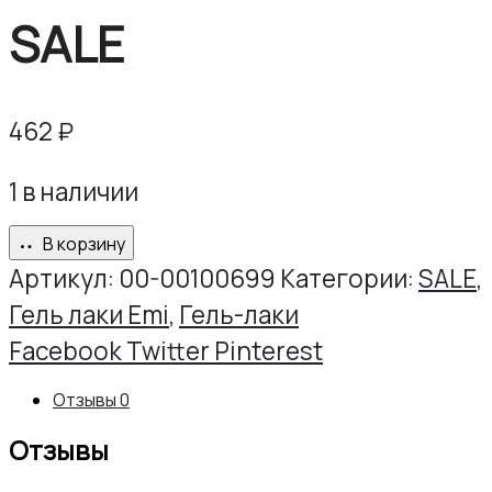
SALE
462
₽
1 в наличии
В корзину
Артикул:
00-00100699
Категории:
SALE
,
Гель лаки Emi
,
Гель-лаки
Share
Facebook
Twitter
Pinterest
Отзывы
0
Отзывы