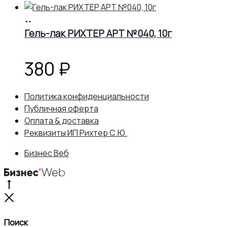
В
корзину
Гель-лак РИХТЕР АРТ №040, 10г
380
₽
Политика конфиденциальности
Публичная оферта
Оплата & доставка
Реквизиты ИП Рихтер С.Ю.
Бизнес Веб
Go
to
Close
top
Поиск