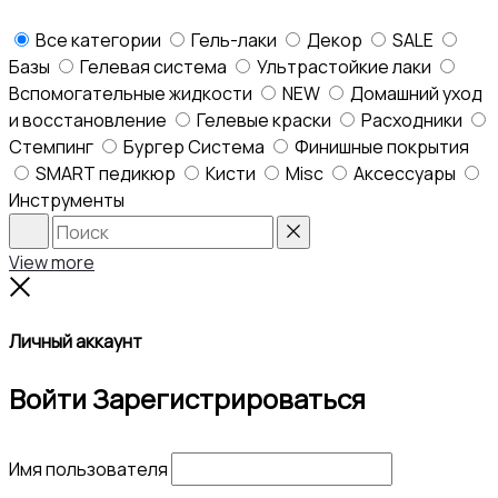
Все категории
Гель-лаки
Декор
SALE
Базы
Гелевая система
Ультрастойкие лаки
Вспомогательные жидкости
NEW
Домашний уход
и восстановление
Гелевые краски
Расходники
Стемпинг
Бургер Система
Финишные покрытия
SMART педикюр
Кисти
Misc
Аксессуары
Инструменты
Search
Reset
View more
Close
Личный аккаунт
Войти
Зарегистрироваться
Имя пользователя