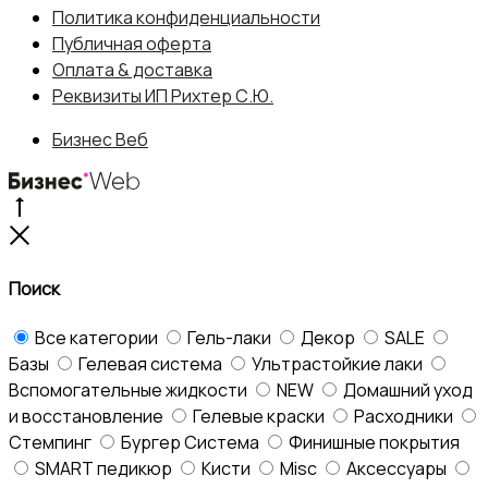
цена
цена:
Политика конфиденциальности
Публичная оферта
составляла
1,440 ₽.
Оплата & доставка
Реквизиты ИП Рихтер С.Ю.
1,600 ₽.
Бизнес Веб
Go
to
Close
top
Поиск
Все категории
Гель-лаки
Декор
SALE
Базы
Гелевая система
Ультрастойкие лаки
Вспомогательные жидкости
NEW
Домашний уход
и восстановление
Гелевые краски
Расходники
Стемпинг
Бургер Система
Финишные покрытия
SMART педикюр
Кисти
Misc
Аксессуары