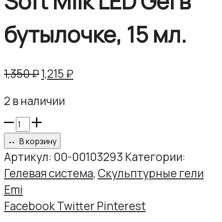
Soft Milk LED Gel в
бутылочке, 15 мл.
Первоначальная
Текущая
1,350
₽
1,215
₽
цена
цена:
2 в наличии
составляла
1,215 ₽.
1,350 ₽.
Количество
товара
В корзину
Soft
Артикул:
00-00103293
Категории:
Milk
Гелевая система
,
Скульптурные гели
LED
Emi
Gel
Share
Facebook
Twitter
Pinterest
в