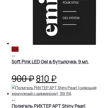
10%
В
корзину
Soft Pink LED Gel в бутылочке, 9 мл.
Первоначальная
Текущая
900
₽
810
₽
цена
цена:
В
составляла
810 ₽.
корзину
Полигель РИХТЕР АРТ Shiny Pearl