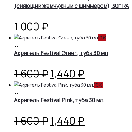
(сияющий жемчужный с шиммером), 30г RA
900 ₽.
1,000
₽
10%
В
корзину
Акригель Festival Green, туба 30 мл
Первоначальная
Текущая
1,600
₽
1,440
₽
цена
цена:
10%
В
корзину
Акригель Festival Pink, туба 30 мл.
составляла
1,440 ₽.
1,600 ₽.
Первоначальная
Текущая
1,600
₽
1,440
₽