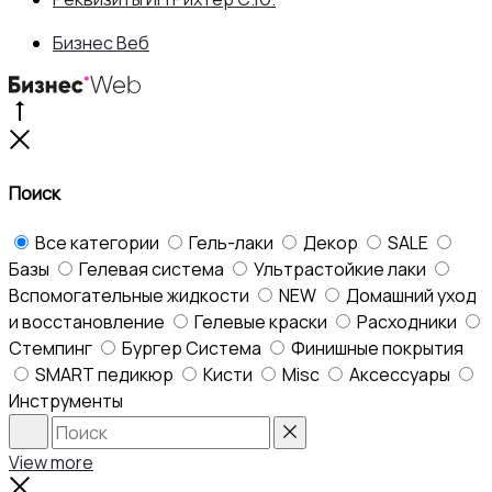
Бизнес Веб
Go
to
Close
top
Поиск
Все категории
Гель-лаки
Декор
SALE
Базы
Гелевая система
Ультрастойкие лаки
Вспомогательные жидкости
NEW
Домашний уход
и восстановление
Гелевые краски
Расходники
Стемпинг
Бургер Система
Финишные покрытия
SMART педикюр
Кисти
Misc
Аксессуары
Инструменты
Search
Reset
View more
Close