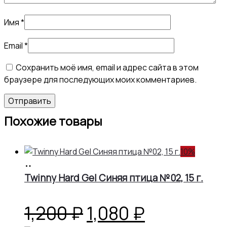
Имя
*
Email
*
Сохранить моё имя, email и адрес сайта в этом
браузере для последующих моих комментариев.
Похожие товары
10%
В
корзину
Twinny Hard Gel Синяя птица №02, 15 г.
Первоначальная
Текущая
1,200
₽
1,080
₽