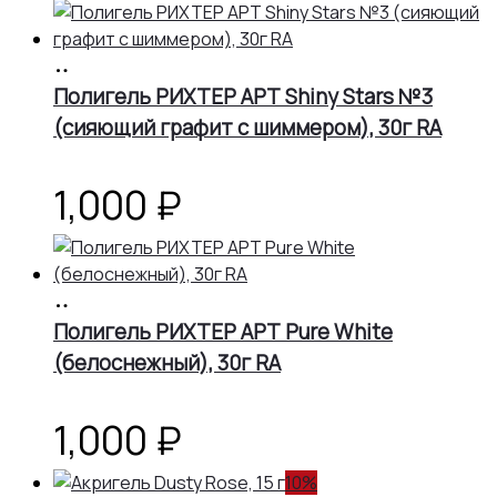
цена
цена:
В
составляла
1,080 ₽.
корзину
Полигель РИХТЕР АРТ Shiny Stars №3
(сияющий графит с шиммером), 30г RA
1,200 ₽.
1,000
₽
В
корзину
Полигель РИХТЕР АРТ Pure White
(белоснежный), 30г RA
1,000
₽
10%