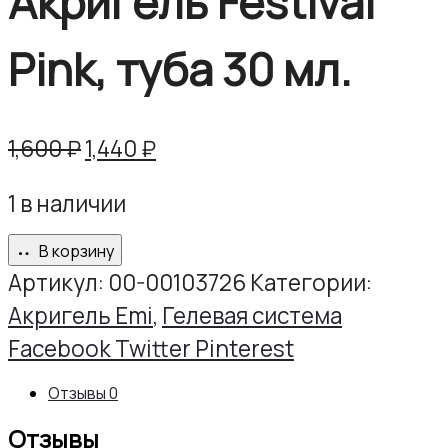
Акригель Festival
Pink, туба 30 мл.
Первоначальная
Текущая
1,600
₽
1,440
₽
цена
цена:
1 в наличии
составляла
1,440 ₽.
1,600 ₽.
В корзину
Артикул:
00-00103726
Категории:
Акригель Emi
,
Гелевая система
Share
Facebook
Twitter
Pinterest
Отзывы
0
Отзывы