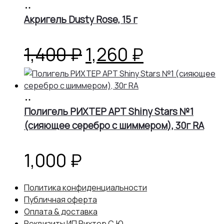
В
корзину
Акригель Dusty Rose, 15 г
Первоначальная
Текущая
1,400
₽
1,260
₽
цена
цена:
В
составляла
1,260 ₽.
корзину
Полигель РИХТЕР АРТ Shiny Stars №1
(сияющее серебро с шиммером), 30г RA
1,400 ₽.
1,000
₽
Политика конфиденциальности
Публичная оферта
Оплата & доставка
Реквизиты ИП Рихтер С.Ю.