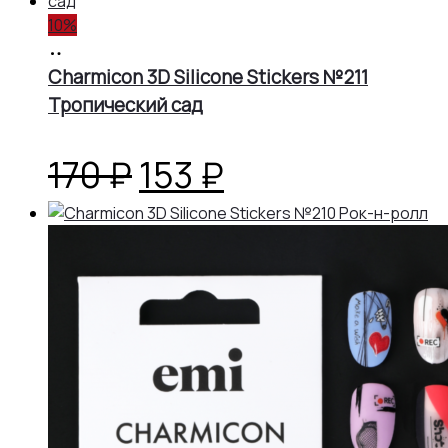
10%
составляла
153 ₽.
В
корзину
Charmicon 3D Silicone Stickers №211
170 ₽.
Тропический сад
Первоначальная
Текущая
170
₽
153
₽
цена
цена:
составляла
153 ₽.
170 ₽.