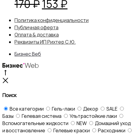
Первоначальная
Текущая
170
₽
153
₽
цена
цена:
Политика конфиденциальности
Публичная оферта
составляла
153 ₽.
Оплата & доставка
Реквизиты ИП Рихтер С.Ю.
170 ₽.
Бизнес Веб
Go
to
Close
top
Поиск
Все категории
Гель-лаки
Декор
SALE
Базы
Гелевая система
Ультрастойкие лаки
Вспомогательные жидкости
NEW
Домашний уход
и восстановление
Гелевые краски
Расходники