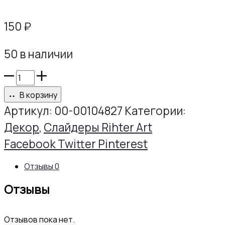
150
₽
50 в наличии
Количество
товара
В корзину
Слайдер
Артикул:
00-00104827
Категории:
РИХТЕР
Декор
,
Слайдеры Rihter Art
АРТ
Share
Facebook
Twitter
Pinterest
М065
Отзывы
0
Отзывы
Отзывов пока нет.