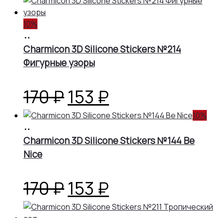
10%
В
корзину
Charmicon 3D Silicone Stickers №214
Фигурные узоры
Первоначальная
Текущая
170
₽
153
₽
цена
цена:
10%
В
корзину
Charmicon 3D Silicone Stickers №144 Be
составляла
153 ₽.
Nice
170 ₽.
Первоначальная
Текущая
170
₽
153
₽
цена
цена: