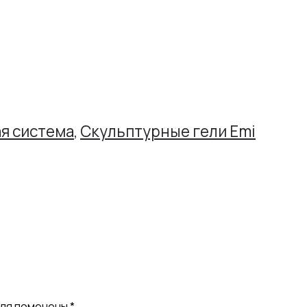
я система
,
Скульптурные гели Emi
оля помечены
*