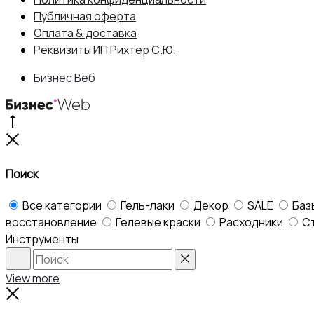
Публичная оферта
составляла
1,935 ₽.
Оплата & доставка
Реквизиты ИП Рихтер С.Ю.
2,150 ₽.
Бизнес Веб
Go
to
Close
top
Поиск
Все категории
Гель-лаки
Декор
SALE
Баз
восстановление
Гелевые краски
Расходники
С
Инструменты
Search
Reset
View more
Close