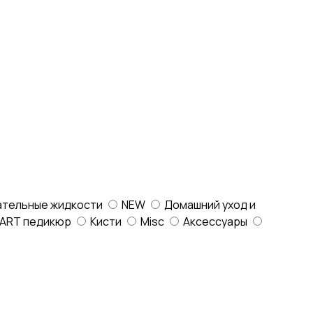
ательные жидкости
NEW
Домашний уход и
ART педикюр
Кисти
Misc
Аксессуары