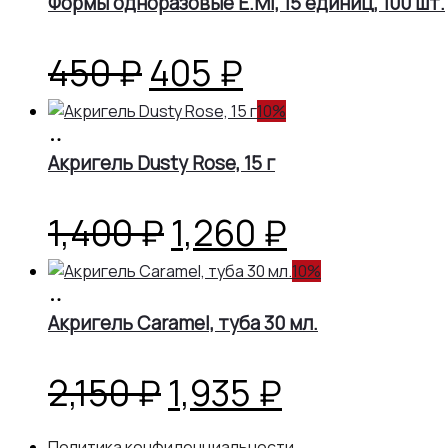
Формы одноразовые E.Mi, 15 единиц, 100 шт.
составляла
1,440 ₽.
1,600 ₽.
Первоначальная
Текущая
450
₽
405
₽
цена
цена:
10%
В
корзину
Акригель Dusty Rose, 15 г
составляла
405 ₽.
450 ₽.
Первоначальная
Текущая
1,400
₽
1,260
₽
цена
цена:
10%
В
корзину
Акригель Caramel, туба 30 мл.
составляла
1,260 ₽.
1,400 ₽.
Первоначальная
Текущая
2,150
₽
1,935
₽
цена
цена:
Политика конфиденциальности