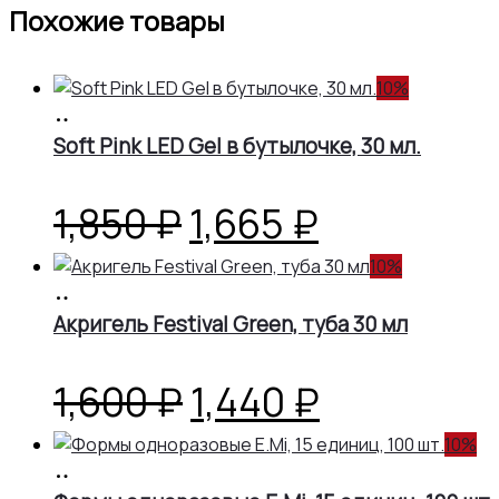
Похожие товары
10%
В
корзину
Soft Pink LED Gel в бутылочке, 30 мл.
Первоначальная
Текущая
1,850
₽
1,665
₽
цена
цена:
10%
В
корзину
Акригель Festival Green, туба 30 мл
составляла
1,665 ₽.
1,850 ₽.
Первоначальная
Текущая
1,600
₽
1,440
₽
цена
цена:
10%
В
корзину