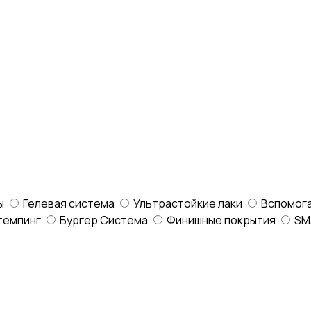
ы
Гелевая система
Ультрастойкие лаки
Вспомог
темпинг
Бургер Система
Финишные покрытия
SM