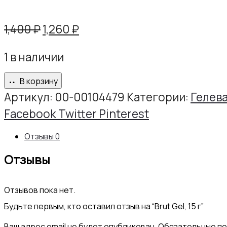
Первоначальная
Текущая
1,400
₽
1,260
₽
цена
цена:
1 в наличии
составляла
1,260 ₽.
1,400 ₽.
В корзину
Артикул:
00-00104479
Категории:
Гелева
Share
Facebook
Twitter
Pinterest
Отзывы
0
Отзывы
Отзывов пока нет.
Будьте первым, кто оставил отзыв на “Brut Gel, 15 г”
Ваш адрес email не будет опубликован.
Обязательные п