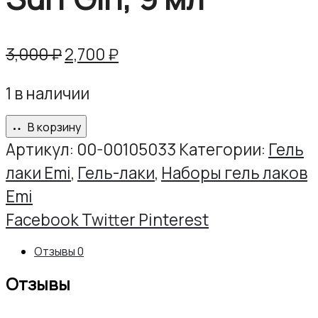
Первоначальная
Текущая
3,000
₽
2,700
₽
цена
цена:
1 в наличии
составляла
2,700 ₽.
3,000 ₽.
В корзину
Артикул:
00-00105033
Категории:
Гель
лаки Emi
,
Гель-лаки
,
Наборы гель лаков
Emi
Share
Facebook
Twitter
Pinterest
Отзывы
0
Отзывы