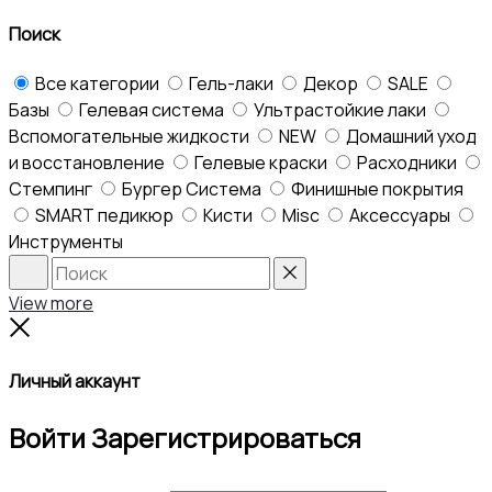
top
Поиск
Все категории
Гель-лаки
Декор
SALE
Базы
Гелевая система
Ультрастойкие лаки
Вспомогательные жидкости
NEW
Домашний уход
и восстановление
Гелевые краски
Расходники
Стемпинг
Бургер Система
Финишные покрытия
SMART педикюр
Кисти
Misc
Аксессуары
Инструменты
Search
Reset
View more
Close
Личный аккаунт
Войти
Зарегистрироваться