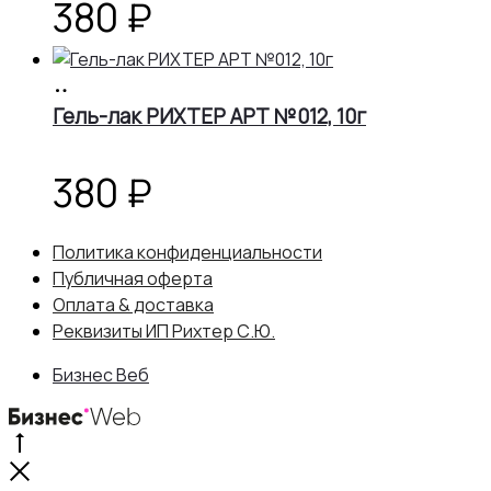
380
₽
В
корзину
Гель-лак РИХТЕР АРТ №012, 10г
380
₽
Политика конфиденциальности
Публичная оферта
Оплата & доставка
Реквизиты ИП Рихтер С.Ю.
Бизнес Веб
Go
to
Close