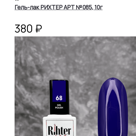
корзину
Гель-лак РИХТЕР АРТ №085, 10г
380
₽