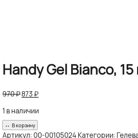
Handy Gel Bianco, 15 
Первоначальная
Текущая
970
₽
873
₽
цена
цена:
1 в наличии
составляла
873 ₽.
970 ₽.
В корзину
Артикул:
00-00105024
Категории:
Гелев