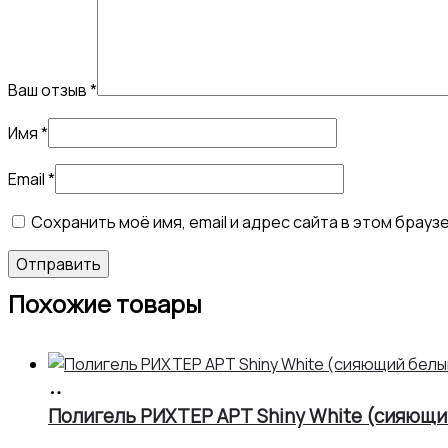
Ваш отзыв
*
Имя
*
Email
*
Сохранить моё имя, email и адрес сайта в этом бра
Похожие товары
В
корзину
Полигель РИХТЕР АРТ Shiny White (сияющий