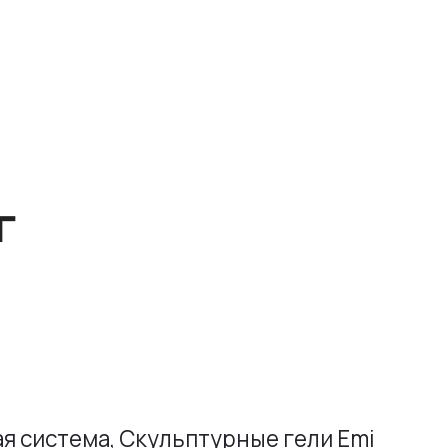
г
ая система
,
Скульптурные гели Emi