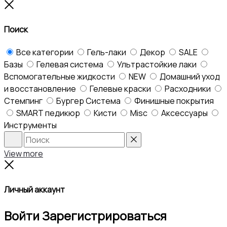
to
Close
top
Поиск
Все категории
Гель-лаки
Декор
SALE
Базы
Гелевая система
Ультрастойкие лаки
Вспомогательные жидкости
NEW
Домашний уход
и восстановление
Гелевые краски
Расходники
Стемпинг
Бургер Система
Финишные покрытия
SMART педикюр
Кисти
Misc
Аксессуары
Инструменты
Search
Reset
View more
Close
Личный аккаунт
Войти
Зарегистрироваться