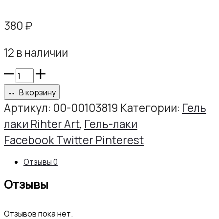
380
₽
12 в наличии
Количество
товара
В корзину
Гель-
Артикул:
00-00103819
Категории:
Гель
лак
лаки Rihter Art
,
Гель-лаки
РИХТЕР
Share
Facebook
Twitter
Pinterest
АРТ
Отзывы
0
№029,
Отзывы
10г
Отзывов пока нет.