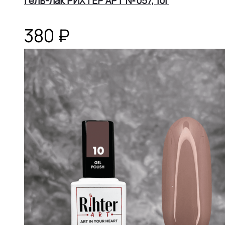
Гель-лак РИХТЕР АРТ №057, 10г
380
₽