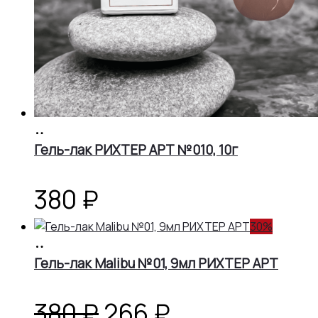
В
корзину
Гель-лак РИХТЕР АРТ №010, 10г
380
₽
30%
В
корзину
Гель-лак Malibu №01, 9мл РИХТЕР АРТ
Первоначальная
Текущая
380
₽
266
₽