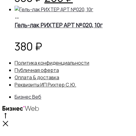
цена
цена:
В
корзину
Гель-лак РИХТЕР АРТ №020, 10г
составляла
266 ₽.
380 ₽.
380
₽
Политика конфиденциальности
Публичная оферта
Оплата & доставка
Реквизиты ИП Рихтер С.Ю.
Бизнес Веб
Go
to
Close
top