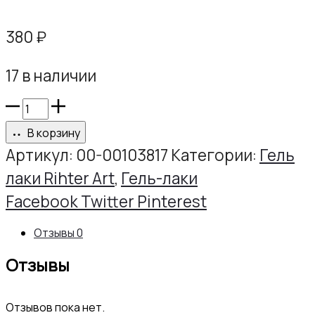
380
₽
17 в наличии
Количество
товара
В корзину
Гель-
Артикул:
00-00103817
Категории:
Гель
лак
лаки Rihter Art
,
Гель-лаки
РИХТЕР
Share
Facebook
Twitter
Pinterest
АРТ
Отзывы
0
№027,
Отзывы
10г
Отзывов пока нет.