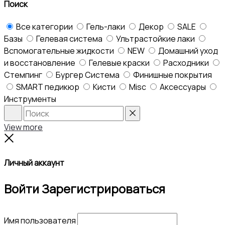
Поиск
Все категории
Гель-лаки
Декор
SALE
Базы
Гелевая система
Ультрастойкие лаки
Вспомогательные жидкости
NEW
Домашний уход
и восстановление
Гелевые краски
Расходники
Стемпинг
Бургер Система
Финишные покрытия
SMART педикюр
Кисти
Misc
Аксессуары
Инструменты
Search
Reset
View more
Close
Личный аккаунт
Войти
Зарегистрироваться
Имя пользователя