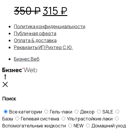
Первоначальная
Текущая
350
₽
315
₽
цена
цена:
Политика конфиденциальности
Публичная оферта
составляла
315 ₽.
Оплата & доставка
Реквизиты ИП Рихтер С.Ю.
350 ₽.
Бизнес Веб
Go
to
Close
top
Поиск
Все категории
Гель-лаки
Декор
SALE
Базы
Гелевая система
Ультрастойкие лаки
Вспомогательные жидкости
NEW
Домашний уход