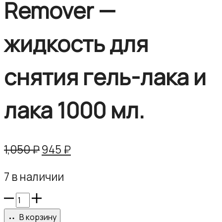
Remover —
жидкость для
снятия гель-лака и
лака 1000 мл.
Первоначальная
Текущая
1,050
₽
945
₽
цена
цена:
7 в наличии
составляла
945 ₽.
1,050 ₽.
Количество
товара
В корзину