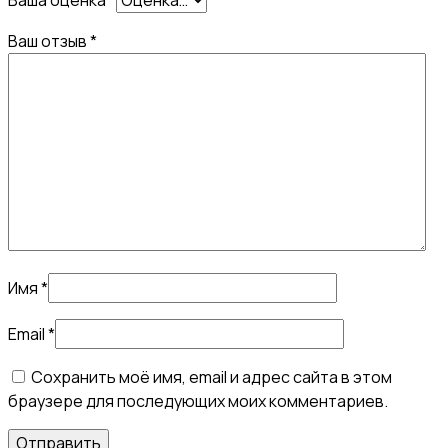
мл.
Ваш отзыв
*
Имя
*
Email
*
Сохранить моё имя, email и адрес сайта в этом
браузере для последующих моих комментариев.