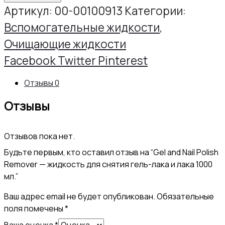
Gel
Артикул:
00-00100913
Категории:
and
Вспомогательные жидкости
,
Nail
Очищающие жидкости
Polish
Share
Facebook
Twitter
Pinterest
Remover
Отзывы
0
-
Отзывы
жидкость
для
Отзывов пока нет.
снятия
Будьте первым, кто оставил отзыв на “Gel and Nail Polish
гель-
Remover — жидкость для снятия гель-лака и лака 1000
лака
мл.”
и
Ваш адрес email не будет опубликован.
Обязательные
лака
поля помечены
*
1000
Ваша оценка
*