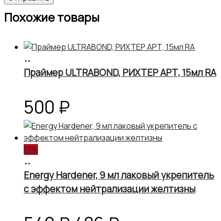
Похожие товары
В
корзину
Праймер ULTRABOND, РИХТЕР АРТ, 15мл RA
500
₽
10%
В
корзину
Energy Hardener, 9 мл лаковый укрепитель
с эффектом нейтрализации желтизны