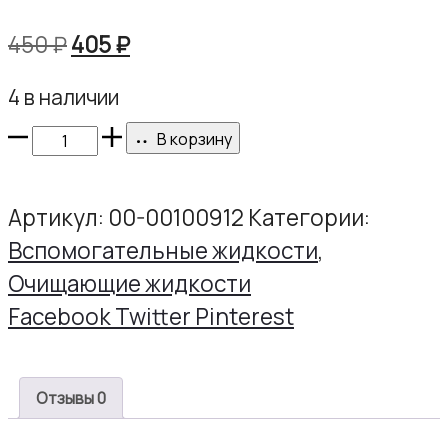
и
Первоначальная
Текущая
450
₽
405
₽
лака
1000
цена
цена:
мл.
4 в наличии
составляла
405 ₽.
Количество
450 ₽.
В корзину
товара
Eurocleanser
Артикул:
00-00100912
Категории:
в
Вспомогательные жидкости
,
помпе
Очищающие жидкости
200
Share
Facebook
Twitter
Pinterest
мл.
Отзывы
0