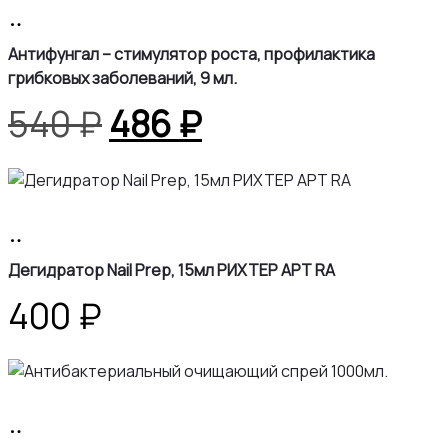
350 ₽.
В
корзину
Антифунгал – стимулятор роста, профилактика
грибковых заболеваний, 9 мл.
Первоначальная
Текущая
540
₽
486
₽
цена
цена:
составляла
486 ₽.
В
корзину
540 ₽.
Дегидратор Nail Prep, 15мл РИХТЕР АРТ RA
400
₽
В