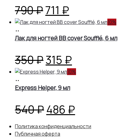
800 ₽.
Первоначальная
Текущая
790
₽
711
₽
цена
цена:
10%
В
корзину
Лак для ногтей BB cover Soufflé, 6 мл
составляла
711 ₽.
790 ₽.
Первоначальная
Текущая
350
₽
315
₽
цена
цена:
10%
В
корзину
Express Helper, 9 мл
составляла
315 ₽.
350 ₽.
Первоначальная
Текущая
540
₽
486
₽
цена
цена:
Политика конфиденциальности
Публичная оферта