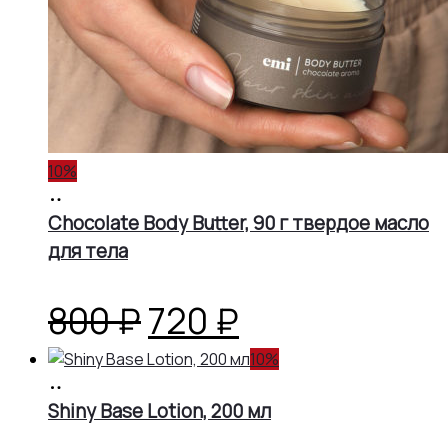
10%
В
корзину
Chocolate Body Butter, 90 г твердое масло
для тела
Первоначальная
Текущая
800
₽
720
₽
цена
цена:
10%
В
корзину
Shiny Base Lotion, 200 мл
составляла
720 ₽.