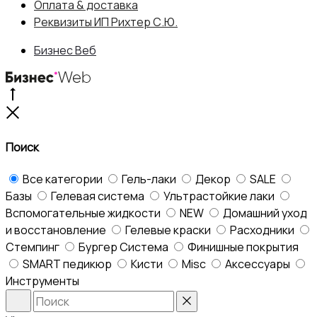
составляла
486 ₽.
Оплата & доставка
Реквизиты ИП Рихтер С.Ю.
540 ₽.
Бизнес Веб
Go
to
Close
top
Поиск
Все категории
Гель-лаки
Декор
SALE
Базы
Гелевая система
Ультрастойкие лаки
Вспомогательные жидкости
NEW
Домашний уход
и восстановление
Гелевые краски
Расходники
Стемпинг
Бургер Система
Финишные покрытия
SMART педикюр
Кисти
Misc
Аксессуары
Инструменты