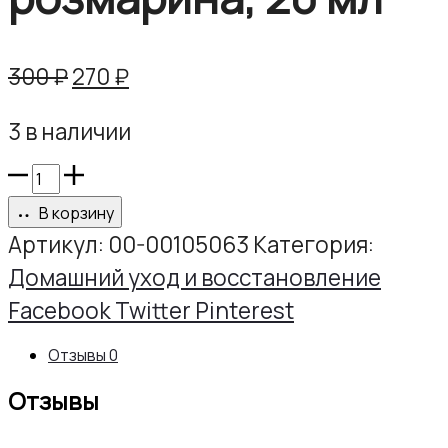
Первоначальная
Текущая
300
₽
270
₽
цена
цена:
3 в наличии
составляла
270 ₽.
300 ₽.
Количество
товара
В корзину
Экстракт
Артикул:
00-00105063
Категория:
розмарина,
Домашний уход и восстановление
20
Share
Facebook
Twitter
Pinterest
мл
Отзывы
0
Отзывы