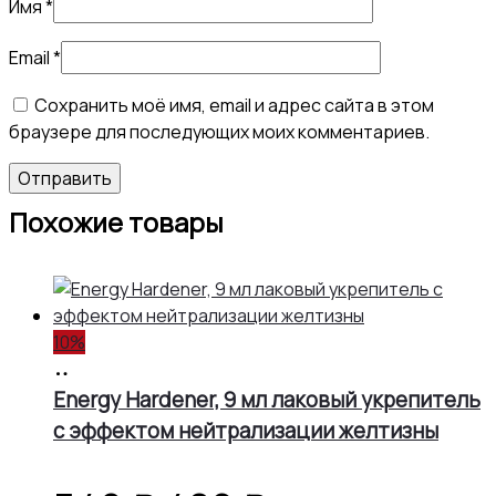
Имя
*
Email
*
Сохранить моё имя, email и адрес сайта в этом
браузере для последующих моих комментариев.
Похожие товары
10%
В
корзину
Energy Hardener, 9 мл лаковый укрепитель
с эффектом нейтрализации желтизны