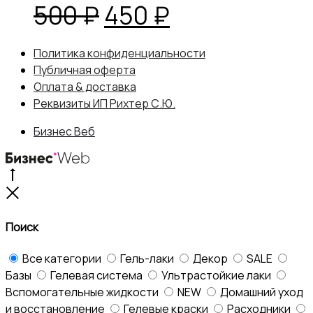
Первоначальная
Текущая
500
₽
450
₽
цена
цена:
Политика конфиденциальности
Публичная оферта
составляла
450 ₽.
Оплата & доставка
Реквизиты ИП Рихтер С.Ю.
500 ₽.
Бизнес Веб
Go
to
Close
top
Поиск
Все категории
Гель-лаки
Декор
SALE
Базы
Гелевая система
Ультрастойкие лаки
Вспомогательные жидкости
NEW
Домашний уход
и восстановление
Гелевые краски
Расходники