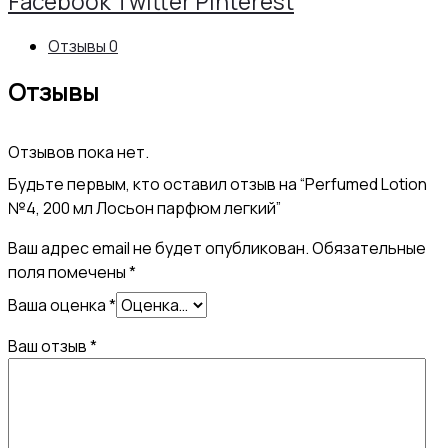
Share
Facebook
Twitter
Pinterest
200
Отзывы
0
мл
Отзывы
Лосьон
парфюм
Отзывов пока нет.
легкий
Будьте первым, кто оставил отзыв на “Perfumed Lotion
№4, 200 мл Лосьон парфюм легкий”
Ваш адрес email не будет опубликован.
Обязательные
поля помечены
*
Ваша оценка
*
Ваш отзыв
*