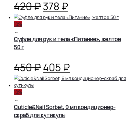
450 ₽.
Первоначальная
Текущая
420
₽
378
₽
цена
цена:
10%
В
составляла
378 ₽.
корзину
Суфле для рук и тела «Питание», желтое
50 г
420 ₽.
Первоначальная
Текущая
450
₽
405
₽
цена
цена:
10%
составляла
405 ₽.
В
корзину
Cuticle&Nail Sorbet, 9 мл кондиционер-
450 ₽.
скраб для кутикулы