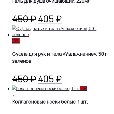
Гель для душа очищающий, 220мл
Первоначальная
Текущая
450
₽
405
₽
цена
цена:
10%
составляла
405 ₽.
В
корзину
Суфле для рук и тела «Увлажнение», 50 г
450 ₽.
зеленое
Первоначальная
Текущая
450
₽
405
₽
цена
цена:
10%
В
корзину
Коллагеновые носки белые, 1 шт.
составляла
405 ₽.