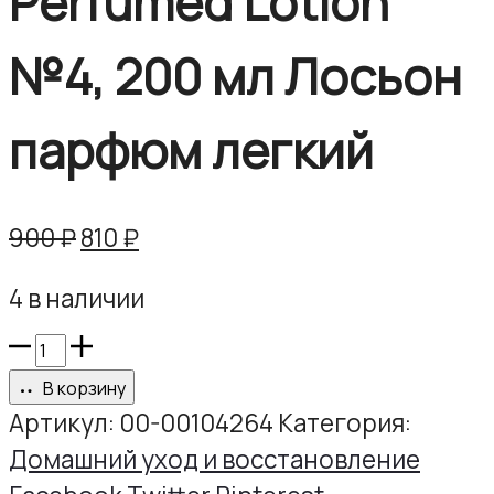
Perfumed Lotion
№4, 200 мл Лосьон
парфюм легкий
Первоначальная
Текущая
900
₽
810
₽
цена
цена:
4 в наличии
составляла
810 ₽.
900 ₽.
Количество
товара
В корзину
Perfumed
Артикул:
00-00104264
Категория:
Lotion
Домашний уход и восстановление
№4,