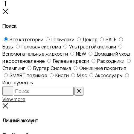
Go
to
Close
top
Поиск
Все категории
Гель-лаки
Декор
SALE
Базы
Гелевая система
Ультрастойкие лаки
Вспомогательные жидкости
NEW
Домашний уход
и восстановление
Гелевые краски
Расходники
Стемпинг
Бургер Система
Финишные покрытия
SMART педикюр
Кисти
Misc
Аксессуары
Инструменты
Search
Reset
View more
Close
Личный аккаунт