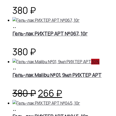
380
₽
В
корзину
Гель-лак РИХТЕР АРТ №067, 10г
380
₽
30%
В
корзину
Гель-лак Malibu №01, 9мл РИХТЕР АРТ
Первоначальная
Текущая
380
₽
266
₽
цена
цена:
В
корзину