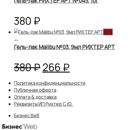
Гель-лак РИХТЕР АРТ №045, 10г
составляла
266 ₽.
380 ₽.
380
₽
30%
В
корзину
Гель-лак Malibu №03, 9мл РИХТЕР АРТ
Первоначальная
Текущая
380
₽
266
₽
цена
цена:
Политика конфиденциальности
Публичная оферта
составляла
266 ₽.
Оплата & доставка
Реквизиты ИП Рихтер С.Ю.
380 ₽.
Бизнес Веб