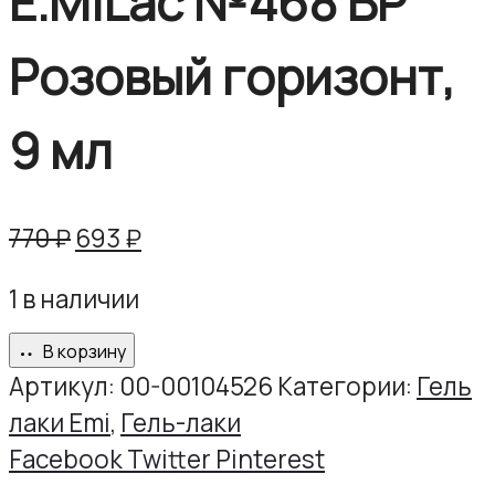
E.MiLac №468 BP
Розовый горизонт,
9 мл
Первоначальная
Текущая
770
₽
693
₽
цена
цена:
1 в наличии
составляла
693 ₽.
770 ₽.
В корзину
Артикул:
00-00104526
Категории:
Гель
лаки Emi
,
Гель-лаки
Share
Facebook
Twitter
Pinterest