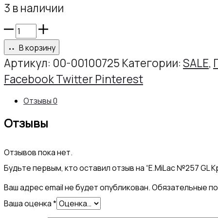
3 в наличии
Количество
товара
В корзину
E.MiLac
Артикул:
00-00100725
Категории:
SALE
,
№257
Share
Facebook
Twitter
Pinterest
GL
Отзывы
0
Красный
Отзывы
джокер,
9
Отзывов пока нет.
мл.
Будьте первым, кто оставил отзыв на “E.MiLac №257 GL К
SALE
Ваш адрес email не будет опубликован.
Обязательные п
Ваша оценка
*