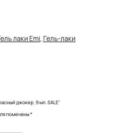
Гель лаки Emi
,
Гель-лаки
расный джокер, 9 мл. SALE”
оля помечены
*