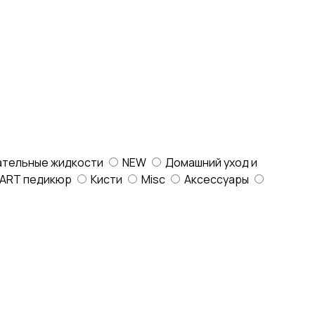
ательные жидкости
NEW
Домашний уход и
ART педикюр
Кисти
Misc
Аксессуары