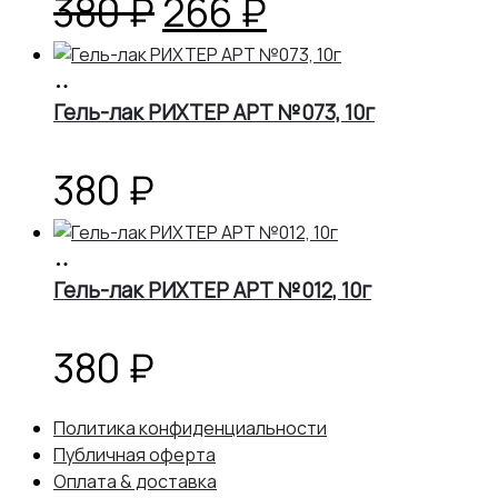
Первоначальная
Текущая
380
₽
266
₽
цена
цена:
В
корзину
Гель-лак РИХТЕР АРТ №073, 10г
составляла
266 ₽.
380 ₽.
380
₽
В
корзину
Гель-лак РИХТЕР АРТ №012, 10г
380
₽
Политика конфиденциальности
Публичная оферта
Оплата & доставка