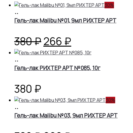
30%
В
корзину
Гель-лак Malibu №01, 9мл РИХТЕР АРТ
Первоначальная
Текущая
380
₽
266
₽
цена
цена:
В
корзину
Гель-лак РИХТЕР АРТ №085, 10г
составляла
266 ₽.
380 ₽.
380
₽
30%
В
корзину
Гель-лак Malibu №03, 9мл РИХТЕР АРТ