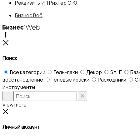
Реквизиты ИП Рихтер С.Ю.
Бизнес Веб
Go
to
Close
top
Поиск
Все категории
Гель-лаки
Декор
SALE
Баз
восстановление
Гелевые краски
Расходники
С
Инструменты
Search
Reset
View more
Close
Личный аккаунт