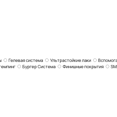
ы
Гелевая система
Ультрастойкие лаки
Вспомог
темпинг
Бургер Система
Финишные покрытия
SM