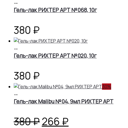
В
корзину
Гель-лак РИХТЕР АРТ №068, 10г
380
₽
В
корзину
Гель-лак РИХТЕР АРТ №020, 10г
380
₽
30%
В
корзину
Гель-лак Malibu №04, 9мл РИХТЕР АРТ
Первоначальная
Текущая
380
₽
266
₽