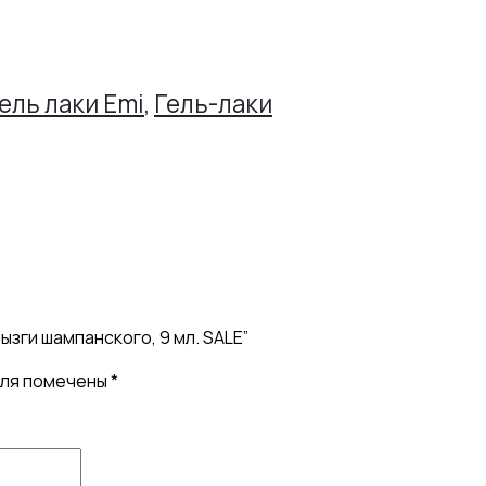
ель лаки Emi
,
Гель-лаки
ызги шампанского, 9 мл. SALE”
оля помечены
*