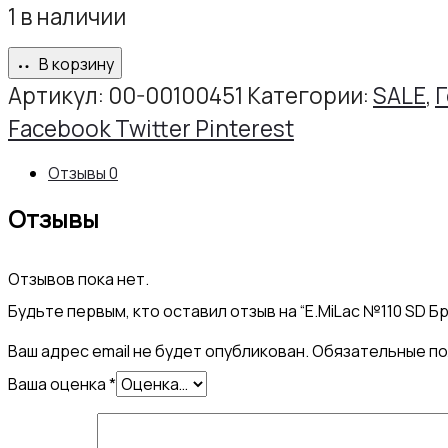
1 в наличии
В корзину
Артикул:
00-00100451
Категории:
SALE
,
Г
Share
Facebook
Twitter
Pinterest
Отзывы
0
Отзывы
Отзывов пока нет.
Будьте первым, кто оставил отзыв на “E.MiLac №110 SD Бр
Ваш адрес email не будет опубликован.
Обязательные п
Ваша оценка
*