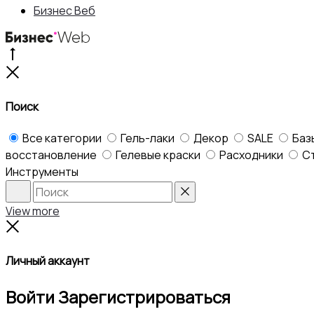
Бизнес Веб
Go
to
Close
top
Поиск
Все категории
Гель-лаки
Декор
SALE
Баз
восстановление
Гелевые краски
Расходники
С
Инструменты
Search
Reset
View more
Close
Личный аккаунт
Войти
Зарегистрироваться