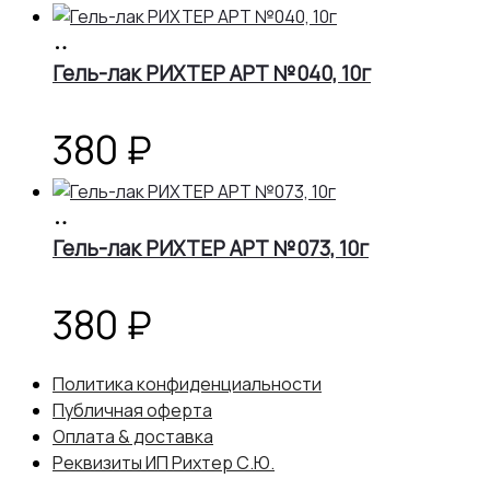
цена
цена:
В
корзину
Гель-лак РИХТЕР АРТ №040, 10г
составляла
266 ₽.
380 ₽.
380
₽
В
корзину
Гель-лак РИХТЕР АРТ №073, 10г
380
₽
Политика конфиденциальности
Публичная оферта
Оплата & доставка
Реквизиты ИП Рихтер С.Ю.