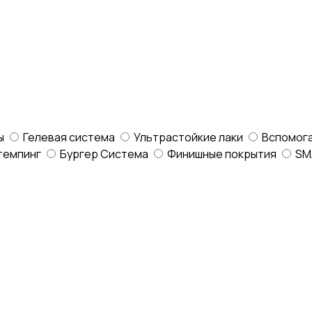
ы
Гелевая система
Ультрастойкие лаки
Вспомог
темпинг
Бургер Система
Финишные покрытия
SM