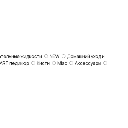
ательные жидкости
NEW
Домашний уход и
ART педикюр
Кисти
Misc
Аксессуары