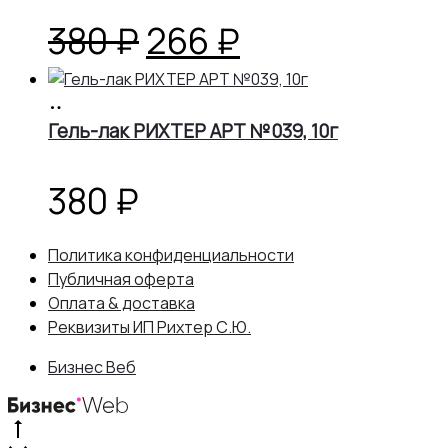
Первоначальная
Текущая
380
₽
266
₽
цена
цена:
В
корзину
Гель-лак РИХТЕР АРТ №039, 10г
составляла
266 ₽.
380 ₽.
380
₽
Политика конфиденциальности
Публичная оферта
Оплата & доставка
Реквизиты ИП Рихтер С.Ю.
Бизнес Веб
Go