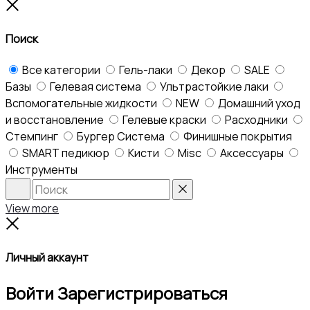
to
Close
top
Поиск
Все категории
Гель-лаки
Декор
SALE
Базы
Гелевая система
Ультрастойкие лаки
Вспомогательные жидкости
NEW
Домашний уход
и восстановление
Гелевые краски
Расходники
Стемпинг
Бургер Система
Финишные покрытия
SMART педикюр
Кисти
Misc
Аксессуары
Инструменты
Search
Reset
View more
Close
Личный аккаунт
Войти
Зарегистрироваться