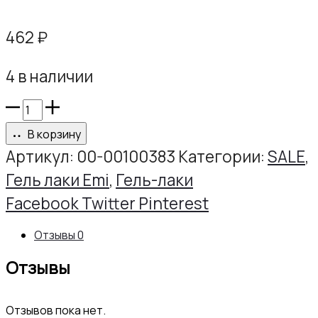
462
₽
4 в наличии
Количество
товара
В корзину
E.MiLac
Артикул:
00-00100383
Категории:
SALE
,
№081
Гель лаки Emi
,
Гель-лаки
RT
Share
Facebook
Twitter
Pinterest
Бискай,
Отзывы
0
9
Отзывы
мл.
SALE
Отзывов пока нет.