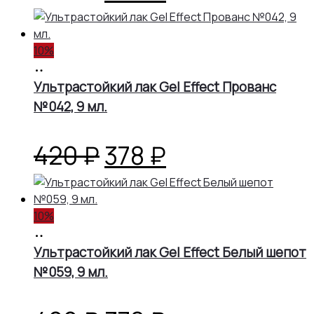
цена
цена:
10%
составляла
378 ₽.
В
корзину
Ультрастойкий лак Gel Effect Прованс
420 ₽.
№042, 9 мл.
Первоначальная
Текущая
420
₽
378
₽
цена
цена:
10%
составляла
378 ₽.
В
корзину
Ультрастойкий лак Gel Effect Белый шепот
420 ₽.
№059, 9 мл.