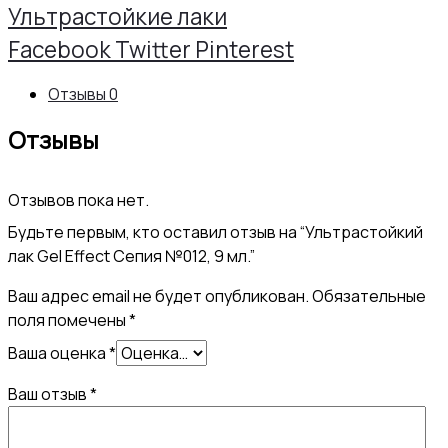
лак
Ультрастойкие лаки
Gel
Share
Facebook
Twitter
Pinterest
Effect
Отзывы
0
Сепия
Отзывы
№012,
9
Отзывов пока нет.
мл.
Будьте первым, кто оставил отзыв на “Ультрастойкий
лак Gel Effect Сепия №012, 9 мл.”
Ваш адрес email не будет опубликован.
Обязательные
поля помечены
*
Ваша оценка
*
Ваш отзыв
*