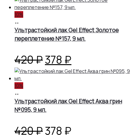
10%
В
корзину
Ультрастойкий лак Gel Effect Золотое
переплетение №157, 9 мл.
Первоначальная
Текущая
420
₽
378
₽
цена
цена:
10%
составляла
378 ₽.
В
корзину
Ультрастойкий лак Gel Effect Аква грин
420 ₽.
№095, 9 мл.
Первоначальная
Текущая
420
₽
378
₽