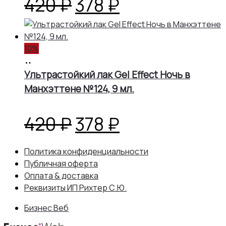
Первоначальная
Текущая
420
₽
378
₽
цена
цена:
10%
составляла
378 ₽.
В
корзину
Ультрастойкий лак Gel Effect Ночь в
420 ₽.
Манхэттене №124, 9 мл.
Первоначальная
Текущая
420
₽
378
₽
цена
цена:
Политика конфиденциальности
Публичная оферта
составляла
378 ₽.
Оплата & доставка
Реквизиты ИП Рихтер С.Ю.
420 ₽.
Бизнес Веб