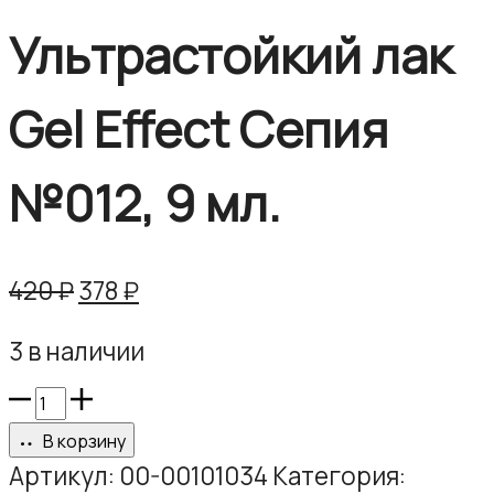
Ультрастойкий лак
Gel Effect Сепия
№012, 9 мл.
Первоначальная
Текущая
420
₽
378
₽
цена
цена:
3 в наличии
составляла
378 ₽.
420 ₽.
Количество
товара
В корзину
Ультрастойкий
Артикул:
00-00101034
Категория: