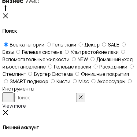
Go
to
Close
top
Поиск
Все категории
Гель-лаки
Декор
SALE
Базы
Гелевая система
Ультрастойкие лаки
Вспомогательные жидкости
NEW
Домашний уход
и восстановление
Гелевые краски
Расходники
Стемпинг
Бургер Система
Финишные покрытия
SMART педикюр
Кисти
Misc
Аксессуары
Инструменты
Search
Reset
View more
Close
Личный аккаунт