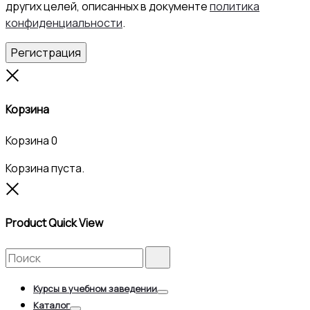
других целей, описанных в документе
политика
конфиденциальности
.
Регистрация
Close
Корзина
Корзина
0
Корзина пуста.
Close
Product Quick View
Search
Search
for:
Курсы в учебном заведении
Toggle
Каталог