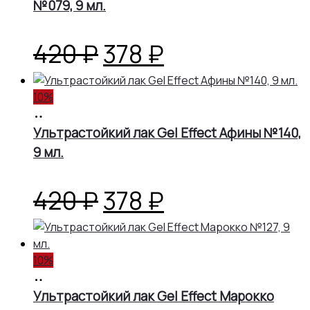
№079, 9 мл.
Первоначальная
Текущая
420
₽
378
₽
цена
цена:
10%
В
составляла
378 ₽.
корзину
Ультрастойкий лак Gel Effect Афины №140,
9 мл.
420 ₽.
Первоначальная
Текущая
420
₽
378
₽
цена
цена:
10%
составляла
378 ₽.
В
корзину
Ультрастойкий лак Gel Effect Марокко
420 ₽.