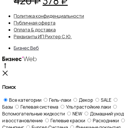
Первоначальная
Текущая
420
₽
378
₽
цена
цена:
Политика конфиденциальности
Публичная оферта
составляла
378 ₽.
Оплата & доставка
Реквизиты ИП Рихтер С.Ю.
420 ₽.
Бизнес Веб
Go
to
Close
top
Поиск
Все категории
Гель-лаки
Декор
SALE
Базы
Гелевая система
Ультрастойкие лаки
Вспомогательные жидкости
NEW
Домашний уход
и восстановление
Гелевые краски
Расходники
Стемпинг
Бургер Система
Финишные покрытия