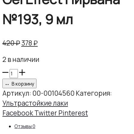
№193, 9 мл
Первоначальная
Текущая
420
₽
378
₽
цена
цена:
2 в наличии
составляла
378 ₽.
420 ₽.
Количество
товара
В корзину
Ультрастойкий
Артикул:
00-00104560
Категория:
лак
Ультрастойкие лаки
Gel
Share
Facebook
Twitter
Pinterest
Effect
Отзывы
0
Нирвана