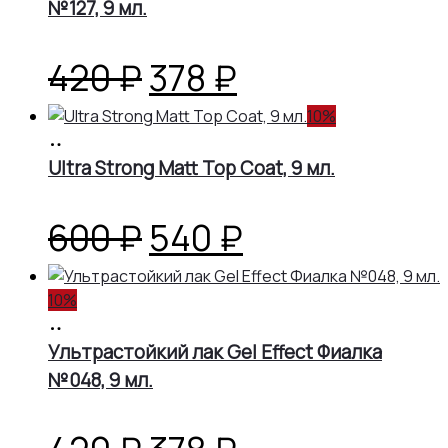
№127, 9 мл.
Первоначальная
Текущая
420
₽
378
₽
цена
цена:
10%
В
корзину
Ultra Strong Matt Top Coat, 9 мл.
составляла
378 ₽.
420 ₽.
Первоначальная
Текущая
600
₽
540
₽
цена
цена:
10%
В
составляла
540 ₽.
корзину
Ультрастойкий лак Gel Effect Фиалка
№048, 9 мл.
600 ₽.