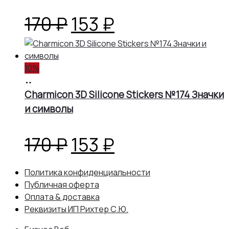
170 ₽.
Первоначальная
Текущая
170
₽
153
₽
цена
цена:
10%
составляла
153 ₽.
В
корзину
Charmicon 3D Silicone Stickers №174 Значки
170 ₽.
и символы
Первоначальная
Текущая
170
₽
153
₽
цена
цена:
Политика конфиденциальности
Публичная оферта
составляла
153 ₽.
Оплата & доставка
Реквизиты ИП Рихтер С.Ю.
170 ₽.