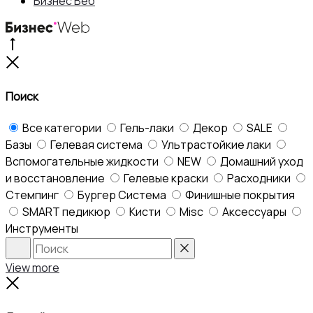
Бизнес Веб
Go
to
Close
top
Поиск
Все категории
Гель-лаки
Декор
SALE
Базы
Гелевая система
Ультрастойкие лаки
Вспомогательные жидкости
NEW
Домашний уход
и восстановление
Гелевые краски
Расходники
Стемпинг
Бургер Система
Финишные покрытия
SMART педикюр
Кисти
Misc
Аксессуары
Инструменты
Search
Reset
View more
Close