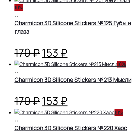
цена
цена:
10%
В
составляла
153 ₽.
корзину
Charmicon 3D Silicone Stickers №125 Губы и
глаза
170 ₽.
Первоначальная
Текущая
170
₽
153
₽
цена
цена:
10%
В
корзину
Charmicon 3D Silicone Stickers №213 Мысли
составляла
153 ₽.
170 ₽.
Первоначальная
Текущая
170
₽
153
₽
цена
цена:
10%
В
корзину
Charmicon 3D Silicone Stickers №220 Хаос
составляла
153 ₽.