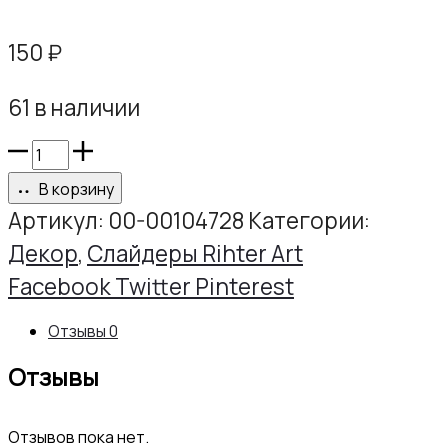
150
₽
61 в наличии
Количество
товара
В корзину
Слайдер
Артикул:
00-00104728
Категории:
РИХТЕР
Декор
,
Слайдеры Rihter Art
АРТ
Share
Facebook
Twitter
Pinterest
М057
Отзывы
0
Отзывы
Отзывов пока нет.