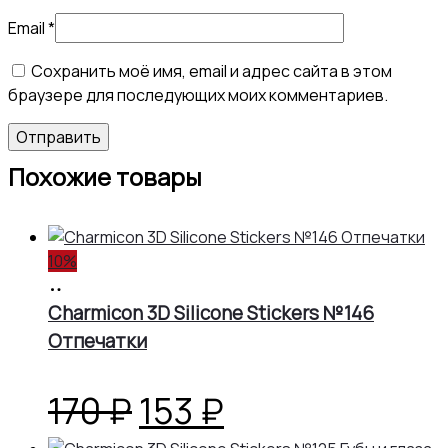
Email
*
Сохранить моё имя, email и адрес сайта в этом
браузере для последующих моих комментариев.
Похожие товары
10%
В
корзину
Charmicon 3D Silicone Stickers №146
Отпечатки
Первоначальная
Текущая
170
₽
153
₽