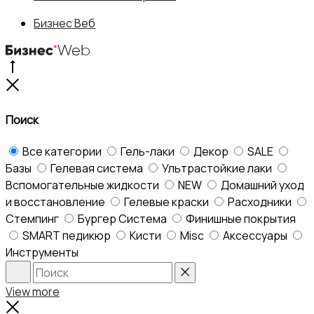
170 ₽.
Бизнес Веб
Go
to
Close
top
Поиск
Все категории
Гель-лаки
Декор
SALE
Базы
Гелевая система
Ультрастойкие лаки
Вспомогательные жидкости
NEW
Домашний уход
и восстановление
Гелевые краски
Расходники
Стемпинг
Бургер Система
Финишные покрытия
SMART педикюр
Кисти
Misc
Аксессуары
Инструменты
Search
Reset
View more
Close