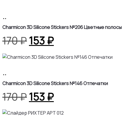
В
корзину
Charmicon 3D Silicone Stickers №206 Цветные полосы
Первоначальная
Текущая
170
₽
153
₽
цена
цена:
составляла
153 ₽.
В
корзину
170 ₽.
Charmicon 3D Silicone Stickers №146 Отпечатки
Первоначальная
Текущая
170
₽
153
₽
цена
цена:
составляла
153 ₽.