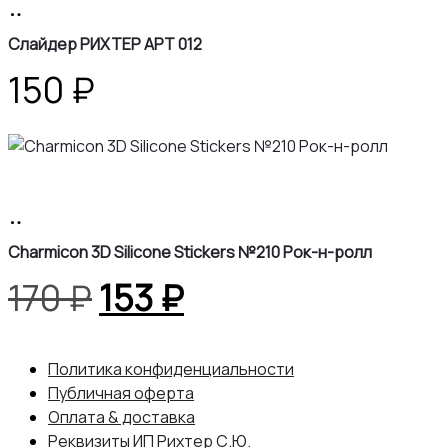
В
170 ₽.
корзину
Слайдер РИХТЕР АРТ 012
150
₽
В
корзину
Charmicon 3D Silicone Stickers №210 Рок-н-ролл
Первоначальная
Текущая
170
₽
153
₽
цена
цена:
Политика конфиденциальности
составляла
153 ₽.
Публичная оферта
Оплата & доставка
Реквизиты ИП Рихтер С.Ю.