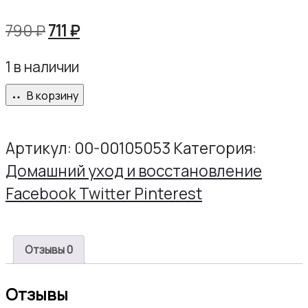
Первоначальная
Текущая
790
₽
711
₽
цена
цена:
1 в наличии
составляла
711 ₽.
790 ₽.
В корзину
Артикул:
00-00105053
Категория:
Домашний уход и восстановление
Share
Facebook
Twitter
Pinterest
Отзывы
0
Отзывы