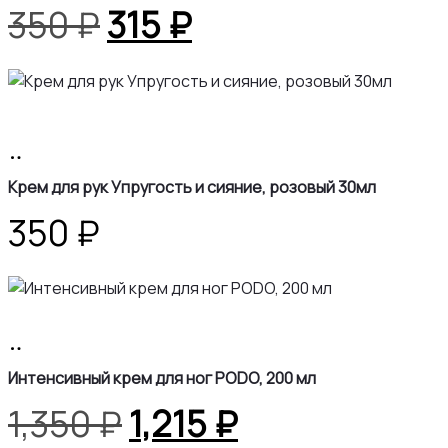
Первоначальная
Текущая
350
₽
315
₽
цена
цена:
составляла
315 ₽.
В
350 ₽.
корзину
Крем для рук Упругость и сияние, розовый 30мл
350
₽
В
корзину
Интенсивный крем для ног PODO, 200 мл
Первоначальная
Текущая
1,350
₽
1,215
₽