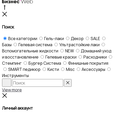
Go
to
Close
top
Поиск
Все категории
Гель-лаки
Декор
SALE
Базы
Гелевая система
Ультрастойкие лаки
Вспомогательные жидкости
NEW
Домашний уход
и восстановление
Гелевые краски
Расходники
Стемпинг
Бургер Система
Финишные покрытия
SMART педикюр
Кисти
Misc
Аксессуары
Инструменты
Search
Reset
View more
Close
Личный аккаунт