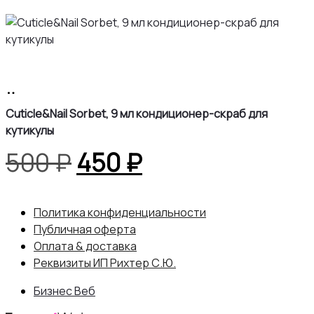
цена
цена:
составляла
1,215 ₽.
1,350 ₽.
В
корзину
Cuticle&Nail Sorbet, 9 мл кондиционер-скраб для
кутикулы
Первоначальная
Текущая
500
₽
450
₽
цена
цена:
Политика конфиденциальности
составляла
450 ₽.
Публичная оферта
Оплата & доставка
500 ₽.
Реквизиты ИП Рихтер С.Ю.
Бизнес Веб