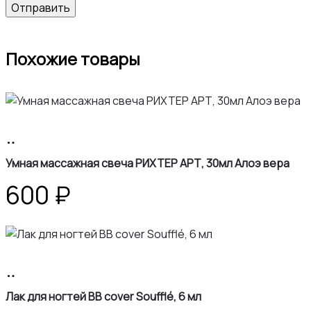
Похожие товары
В
корзину
Умная массажная свеча РИХТЕР АРТ, 30мл Алоэ вера
600
₽
В
корзину
Лак для ногтей BB cover Soufflé, 6 мл