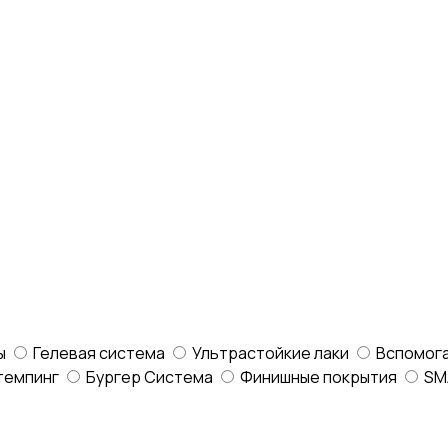
ы
Гелевая система
Ультрастойкие лаки
Вспомог
темпинг
Бургер Система
Финишные покрытия
SM