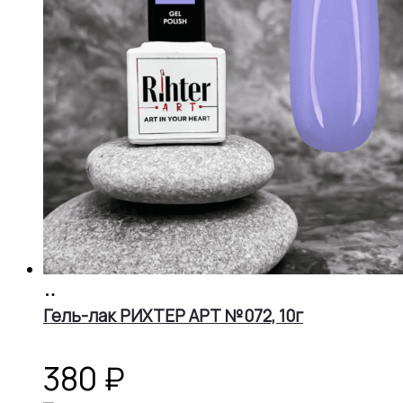
В
корзину
Гель-лак РИХТЕР АРТ №072, 10г
380
₽