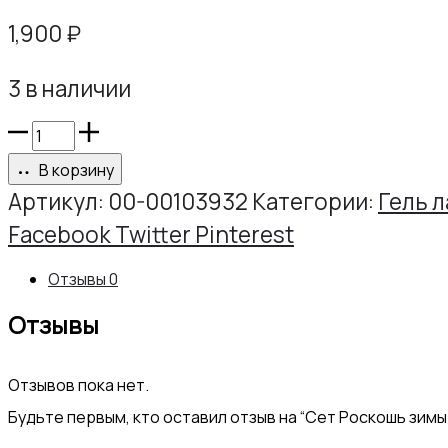
1,900
₽
3 в наличии
Количество
товара
В корзину
Сет
Артикул:
00-00103932
Категории:
Гель л
Роскошь
Share
Facebook
Twitter
Pinterest
зимы
Отзывы
0
РИХТЕР
Отзывы
АРТ
№2(ГЛ
Отзывов пока нет.
059,062,065,091,093)
Будьте первым, кто оставил отзыв на “Сет Роскошь зимы