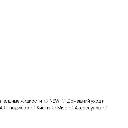
ательные жидкости
NEW
Домашний уход и
ART педикюр
Кисти
Misc
Аксессуары