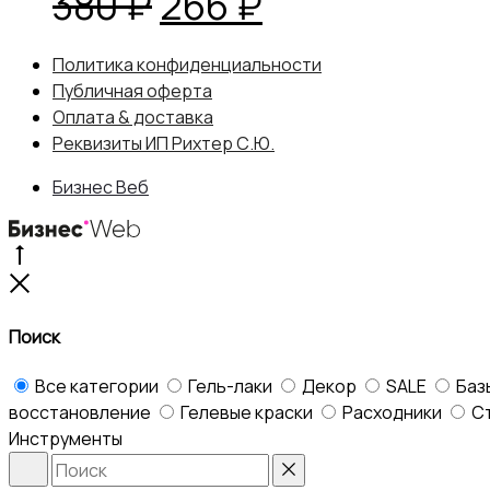
Первоначальная
Текущая
380
₽
266
₽
цена
цена:
Политика конфиденциальности
Публичная оферта
составляла
266 ₽.
Оплата & доставка
Реквизиты ИП Рихтер С.Ю.
380 ₽.
Бизнес Веб
Go
to
Close
top
Поиск
Все категории
Гель-лаки
Декор
SALE
Баз
восстановление
Гелевые краски
Расходники
С
Инструменты