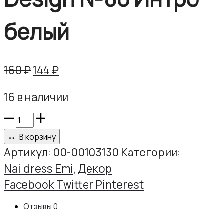
белый
Первоначальная
Текущая
160
₽
144
₽
цена
цена:
16 в наличии
составляла
144 ₽.
160 ₽.
Количество
товара
В корзину
Naildress
Артикул:
00-00103130
Категории:
Slider
Naildress Emi
,
Декор
Design
Share
Facebook
Twitter
Pinterest
№80
Отзывы
0
Интро