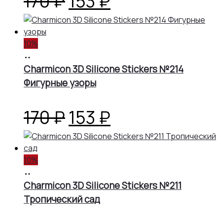
Первоначальная
Текущая
170
₽
153
₽
цена
цена:
10%
составляла
153 ₽.
В
корзину
Charmicon 3D Silicone Stickers №214
170 ₽.
Фигурные узоры
Первоначальная
Текущая
170
₽
153
₽
цена
цена:
10%
составляла
153 ₽.
В
корзину
Charmicon 3D Silicone Stickers №211
170 ₽.
Тропический сад