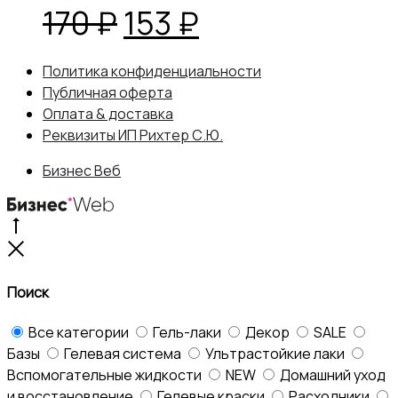
Первоначальная
Текущая
170
₽
153
₽
цена
цена:
Политика конфиденциальности
Публичная оферта
составляла
153 ₽.
Оплата & доставка
Реквизиты ИП Рихтер С.Ю.
170 ₽.
Бизнес Веб
Go
to
Close
top
Поиск
Все категории
Гель-лаки
Декор
SALE
Базы
Гелевая система
Ультрастойкие лаки
Вспомогательные жидкости
NEW
Домашний уход
и восстановление
Гелевые краски
Расходники