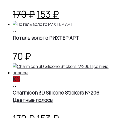
Первоначальная
Текущая
170
₽
153
₽
цена
цена:
В
корзину
Поталь золото РИХТЕР АРТ
составляла
153 ₽.
170 ₽.
70
₽
10%
В
корзину
Charmicon 3D Silicone Stickers №206
Цветные полосы