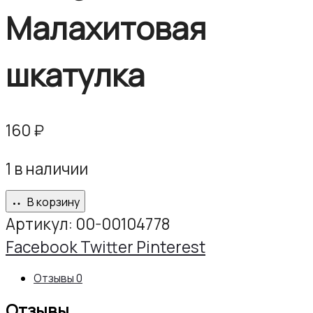
Малахитовая
шкатулка
160
₽
1 в наличии
В корзину
Артикул:
00-00104778
Share
Facebook
Twitter
Pinterest
Отзывы
0
Отзывы