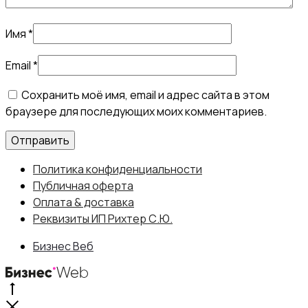
Имя
*
Email
*
Сохранить моё имя, email и адрес сайта в этом
браузере для последующих моих комментариев.
Политика конфиденциальности
Публичная оферта
Оплата & доставка
Реквизиты ИП Рихтер С.Ю.
Бизнес Веб
Go
to
Close