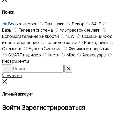
top
Поиск
Все категории
Гель-лаки
Декор
SALE
Базы
Гелевая система
Ультрастойкие лаки
Вспомогательные жидкости
NEW
Домашний уход
и восстановление
Гелевые краски
Расходники
Стемпинг
Бургер Система
Финишные покрытия
SMART педикюр
Кисти
Misc
Аксессуары
Инструменты
Search
Reset
View more
Close
Личный аккаунт
Войти
Зарегистрироваться