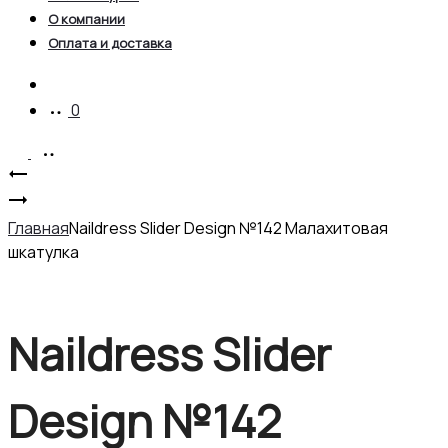
О компании
Оплата и доставка
Account
0
Product
Naildress
Slider
Charmicon
navigation
Design
3D
Главная
Naildress Slider Design №142 Малахитовая
№90
Silicone
шкатулка
Полевые
Stickers
цветы
№185
Четырехлистник
Naildress Slider
Design №142