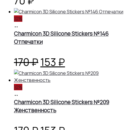
70
₽
10%
В
корзину
Charmicon 3D Silicone Stickers №146
Отпечатки
Первоначальная
Текущая
170
₽
153
₽
цена
цена:
10%
составляла
153 ₽.
В
корзину
Charmicon 3D Silicone Stickers №209
170 ₽.
Женственность