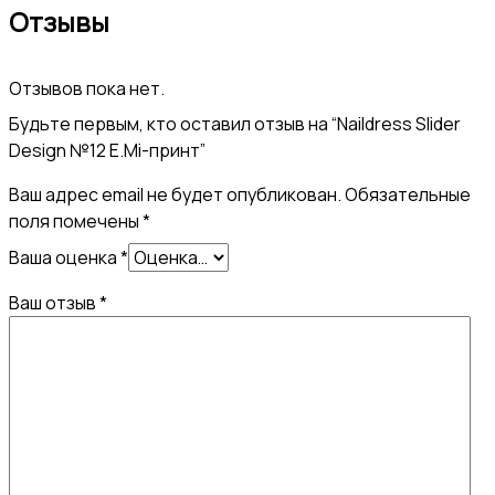
Отзывы
принт
Отзывов пока нет.
Будьте первым, кто оставил отзыв на “Naildress Slider
Design №12 E.Mi-принт”
Ваш адрес email не будет опубликован.
Обязательные
поля помечены
*
Ваша оценка
*
Ваш отзыв
*