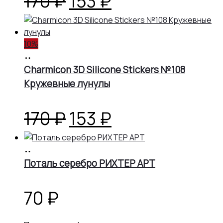
Первоначальная
Текущая
170
₽
153
₽
цена
цена:
10%
составляла
153 ₽.
В
корзину
Charmicon 3D Silicone Stickers №108
170 ₽.
Кружевные лунулы
Первоначальная
Текущая
170
₽
153
₽
цена
цена:
В
корзину
Поталь серебро РИХТЕР АРТ
составляла
153 ₽.
170 ₽.
70
₽