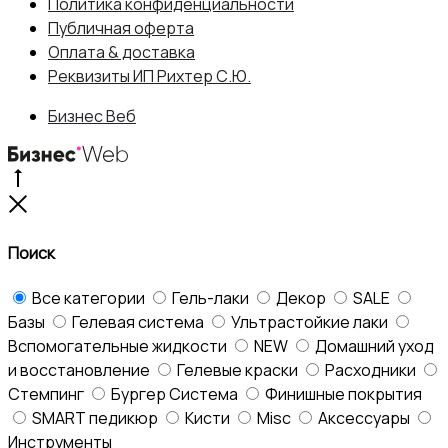
Политика конфиденциальности
Публичная оферта
Оплата & доставка
Реквизиты ИП Рихтер С.Ю.
Бизнес Веб
Go
to
Close
top
Поиск
Все категории
Гель-лаки
Декор
SALE
Базы
Гелевая система
Ультрастойкие лаки
Вспомогательные жидкости
NEW
Домашний уход
и восстановление
Гелевые краски
Расходники
Стемпинг
Бургер Система
Финишные покрытия
SMART педикюр
Кисти
Misc
Аксессуары
Инструменты