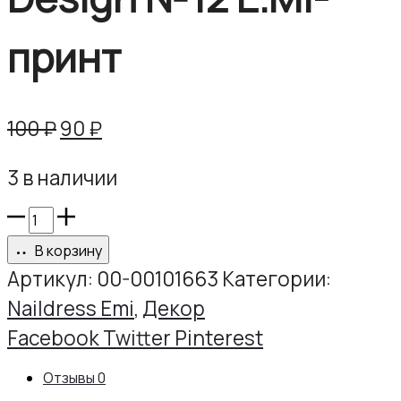
принт
Первоначальная
Текущая
100
₽
90
₽
цена
цена:
3 в наличии
составляла
90 ₽.
100 ₽.
Количество
товара
В корзину
Naildress
Артикул:
00-00101663
Категории:
Slider
Naildress Emi
,
Декор
Design
Share
Facebook
Twitter
Pinterest
№12
Отзывы
0
E.Mi-