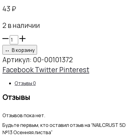
43
₽
2 в наличии
Количество
товара
В корзину
NAILCRUST
Артикул:
00-00101372
5D
Share
Facebook
Twitter
Pinterest
№13
Отзывы
0
Осенняя
Отзывы
листва
Отзывов пока нет.
Будьте первым, кто оставил отзыв на “NAILCRUST 5D
№13 Осенняя листва”