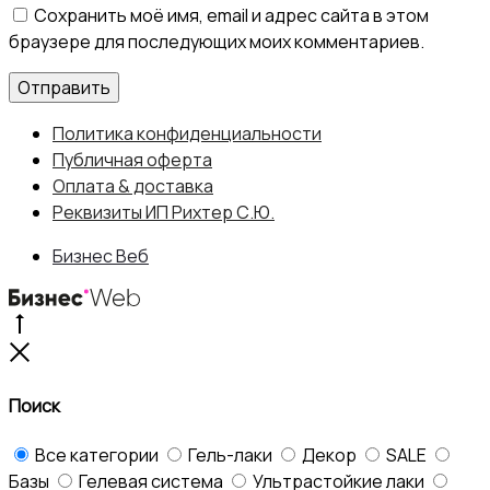
Сохранить моё имя, email и адрес сайта в этом
браузере для последующих моих комментариев.
Политика конфиденциальности
Публичная оферта
Оплата & доставка
Реквизиты ИП Рихтер С.Ю.
Бизнес Веб
Go
to
Close
top
Поиск
Все категории
Гель-лаки
Декор
SALE
Базы
Гелевая система
Ультрастойкие лаки