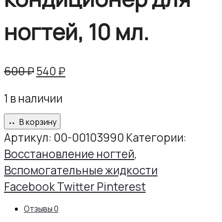
ногтей, 10 мл.
Первоначальная
Текущая
600
₽
540
₽
цена
цена:
1 в наличии
составляла
540 ₽.
600 ₽.
В корзину
Артикул:
00-00103990
Категории:
Восстановление ногтей
,
Вспомогательные жидкости
Share
Facebook
Twitter
Pinterest
Отзывы
0