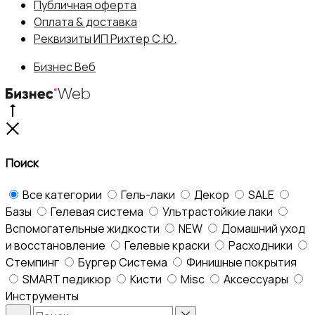
Публичная оферта
составляла
405 ₽.
Оплата & доставка
Реквизиты ИП Рихтер С.Ю.
450 ₽.
Бизнес Веб
Go
to
Close
top
Поиск
Все категории
Гель-лаки
Декор
SALE
Базы
Гелевая система
Ультрастойкие лаки
Вспомогательные жидкости
NEW
Домашний уход
и восстановление
Гелевые краски
Расходники
Стемпинг
Бургер Система
Финишные покрытия
SMART педикюр
Кисти
Misc
Аксессуары
Инструменты