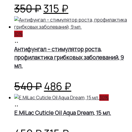
Первоначальная
Текущая
350
₽
315
₽
цена
цена:
10%
составляла
315 ₽.
В
корзину
Антифунгал – стимулятор роста,
350 ₽.
профилактика грибковых заболеваний, 9
мл.
Первоначальная
Текущая
540
₽
486
₽
цена
цена:
30%
В
корзину
E.MiLac Cuticle Oil Aqua Dream, 15 мл.
составляла
486 ₽.
540 ₽.