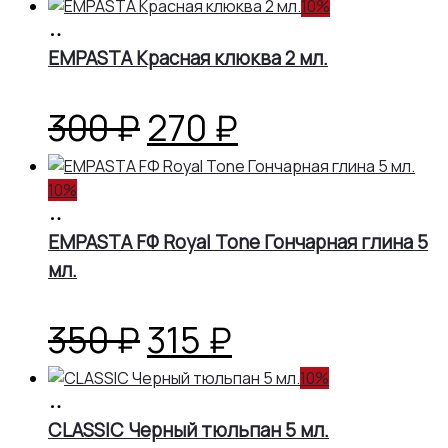
цена
цена:
10%
В
корзину
EMPASTA Красная клюква 2 мл.
составляла
540 ₽.
600 ₽.
Первоначальная
Текущая
300
₽
270
₽
цена
цена:
10%
В
составляла
270 ₽.
корзину
EMPASTA FФ Royal Tone Гончарная глина 5
мл.
300 ₽.
Первоначальная
Текущая
350
₽
315
₽
цена
цена:
10%
В
корзину
CLASSIC Черный тюльпан 5 мл.
составляла
315 ₽.