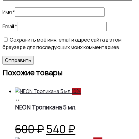
Имя
*
Email
*
Сохранить моё имя, email и адрес сайта в этом
браузере для последующих моих комментариев.
Похожие товары
10%
В
корзину
NEON Тропикана 5 мл.
Первоначальная
Текущая
600
₽
540
₽