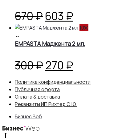
350 ₽.
Первоначальная
Текущая
670
₽
603
₽
цена
цена:
10%
В
корзину
EMPASTA Маджента 2 мл.
составляла
603 ₽.
670 ₽.
Первоначальная
Текущая
300
₽
270
₽
цена
цена:
Политика конфиденциальности
Публичная оферта
составляла
270 ₽.
Оплата & доставка
Реквизиты ИП Рихтер С.Ю.
300 ₽.
Бизнес Веб
Go