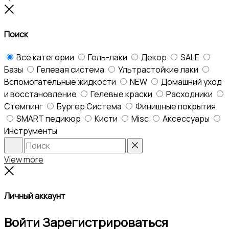
to
Close
top
Поиск
Все категории
Гель-лаки
Декор
SALE
Базы
Гелевая система
Ультрастойкие лаки
Вспомогательные жидкости
NEW
Домашний уход
и восстановление
Гелевые краски
Расходники
Стемпинг
Бургер Система
Финишные покрытия
SMART педикюр
Кисти
Misc
Аксессуары
Инструменты
Search
Reset
View more
Close
Личный аккаунт
Войти
Зарегистрироваться