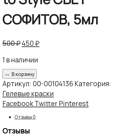
СОФИТОВ, 5мл
Первоначальная
Текущая
500
₽
450
₽
цена
цена:
1 в наличии
составляла
450 ₽.
500 ₽.
В корзину
Артикул:
00-00104136
Категория:
Гелевые краски
Share
Facebook
Twitter
Pinterest
Отзывы
0
Отзывы