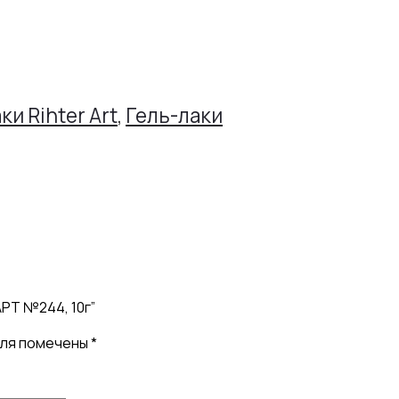
ки Rihter Art
,
Гель-лаки
АРТ №244, 10г”
оля помечены
*