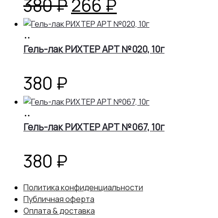
380 ₽.
Первоначальная
Текущая
380
₽
266
₽
цена
цена:
В
корзину
Гель-лак РИХТЕР АРТ №020, 10г
составляла
266 ₽.
380 ₽.
380
₽
В
корзину
Гель-лак РИХТЕР АРТ №067, 10г
380
₽
Политика конфиденциальности
Публичная оферта
Оплата & доставка