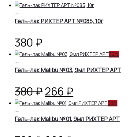
В
корзину
Гель-лак РИХТЕР АРТ №085, 10г
380
₽
30%
В
корзину
Гель-лак Malibu №03, 9мл РИХТЕР АРТ
Первоначальная
Текущая
380
₽
266
₽
цена
цена:
30%
В
корзину
Гель-лак Malibu №01, 9мл РИХТЕР АРТ
составляла
266 ₽.