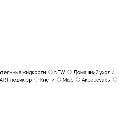
ательные жидкости
NEW
Домашний уход и
ART педикюр
Кисти
Misc
Аксессуары