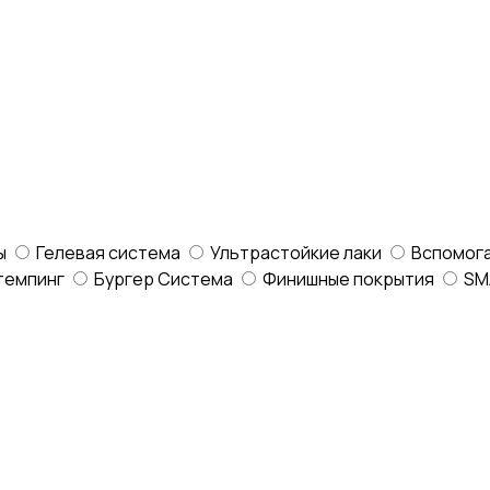
ы
Гелевая система
Ультрастойкие лаки
Вспомог
темпинг
Бургер Система
Финишные покрытия
SM