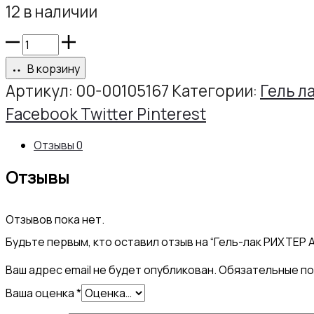
12 в наличии
Количество
товара
В корзину
Гель-
Артикул:
00-00105167
Категории:
Гель ла
лак
Share
Facebook
Twitter
Pinterest
РИХТЕР
Отзывы
0
АРТ
Отзывы
№244,
10г
Отзывов пока нет.
Будьте первым, кто оставил отзыв на “Гель-лак РИХТЕР 
Ваш адрес email не будет опубликован.
Обязательные п
Ваша оценка
*