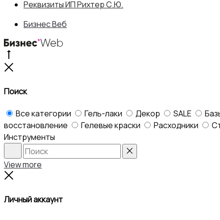
Реквизиты ИП Рихтер С.Ю.
Бизнес Веб
Go
to
Close
top
Поиск
Все категории
Гель-лаки
Декор
SALE
Баз
восстановление
Гелевые краски
Расходники
С
Инструменты
Search
Reset
View more
Close
Личный аккаунт