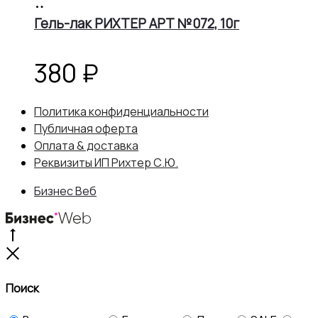
В
корзину
Гель-лак РИХТЕР АРТ №072, 10г
380
₽
Политика конфиденциальности
Публичная оферта
Оплата & доставка
Реквизиты ИП Рихтер С.Ю.
Бизнес Веб
Go
to
Close
top
Поиск