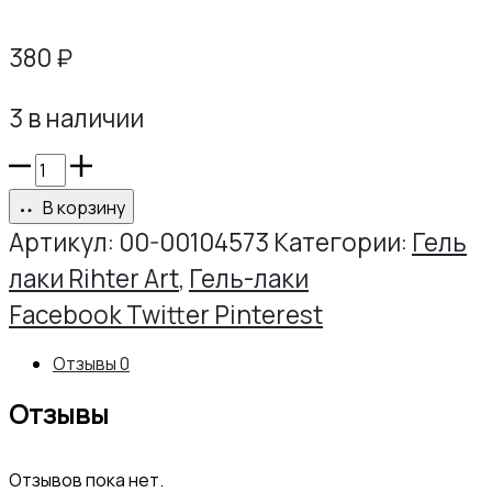
380
₽
3 в наличии
Количество
товара
В корзину
Гель-
Артикул:
00-00104573
Категории:
Гель
лак
лаки Rihter Art
,
Гель-лаки
РИХТЕР
Share
Facebook
Twitter
Pinterest
АРТ
Отзывы
0
№177,
Отзывы
10г
Отзывов пока нет.