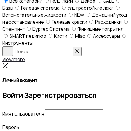
Все категории
Гель-лаки
Декор
SALE
Базы
Гелевая система
Ультрастойкие лаки
Вспомогательные жидкости
NEW
Домашний уход
и восстановление
Гелевые краски
Расходники
Стемпинг
Бургер Система
Финишные покрытия
SMART педикюр
Кисти
Misc
Аксессуары
Инструменты
Search
Reset
View more
Close
Личный аккаунт
Войти
Зарегистрироваться
Имя пользователя
Пароль