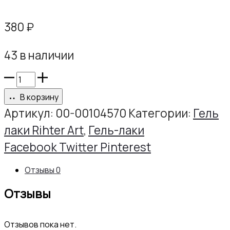
380
₽
43 в наличии
Количество
товара
В корзину
Гель-
Артикул:
00-00104570
Категории:
Гель
лак
лаки Rihter Art
,
Гель-лаки
РИХТЕР
Share
Facebook
Twitter
Pinterest
АРТ
Отзывы
0
№173,
Отзывы
10г
Отзывов пока нет.