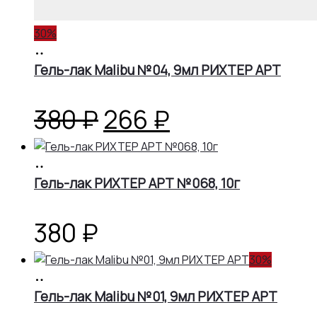
30%
В
корзину
Гель-лак Malibu №04, 9мл РИХТЕР АРТ
Первоначальная
Текущая
380
₽
266
₽
цена
цена:
В
корзину
Гель-лак РИХТЕР АРТ №068, 10г
составляла
266 ₽.
380 ₽.
380
₽
30%
В
корзину
Гель-лак Malibu №01, 9мл РИХТЕР АРТ