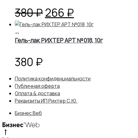
Первоначальная
Текущая
380
₽
266
₽
цена
цена:
В
корзину
Гель-лак РИХТЕР АРТ №018, 10г
составляла
266 ₽.
380 ₽.
380
₽
Политика конфиденциальности
Публичная оферта
Оплата & доставка
Реквизиты ИП Рихтер С.Ю.
Бизнес Веб
Go