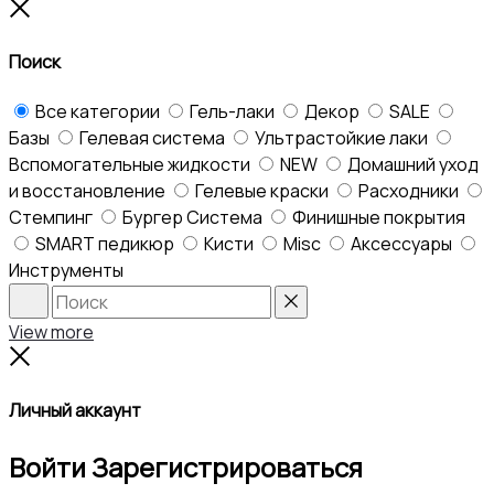
to
Close
top
Поиск
Все категории
Гель-лаки
Декор
SALE
Базы
Гелевая система
Ультрастойкие лаки
Вспомогательные жидкости
NEW
Домашний уход
и восстановление
Гелевые краски
Расходники
Стемпинг
Бургер Система
Финишные покрытия
SMART педикюр
Кисти
Misc
Аксессуары
Инструменты
Search
Reset
View more
Close
Личный аккаунт
Войти
Зарегистрироваться