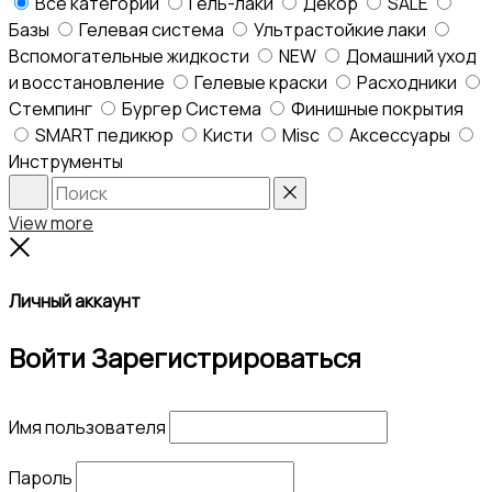
Все категории
Гель-лаки
Декор
SALE
Базы
Гелевая система
Ультрастойкие лаки
Вспомогательные жидкости
NEW
Домашний уход
и восстановление
Гелевые краски
Расходники
Стемпинг
Бургер Система
Финишные покрытия
SMART педикюр
Кисти
Misc
Аксессуары
Инструменты
Search
Reset
View more
Close
Личный аккаунт
Войти
Зарегистрироваться
Имя пользователя
Пароль