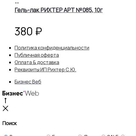
В
корзину
Гель-лак РИХТЕР АРТ №085, 10г
380
₽
Политика конфиденциальности
Публичная оферта
Оплата & доставка
Реквизиты ИП Рихтер С.Ю.
Бизнес Веб
Go
to
Close
top
Поиск