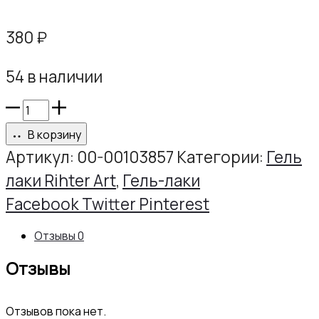
380
₽
54 в наличии
Количество
товара
В корзину
Гель-
Артикул:
00-00103857
Категории:
Гель
лак
лаки Rihter Art
,
Гель-лаки
РИХТЕР
Share
Facebook
Twitter
Pinterest
АРТ
Отзывы
0
№063,
Отзывы
10г
Отзывов пока нет.