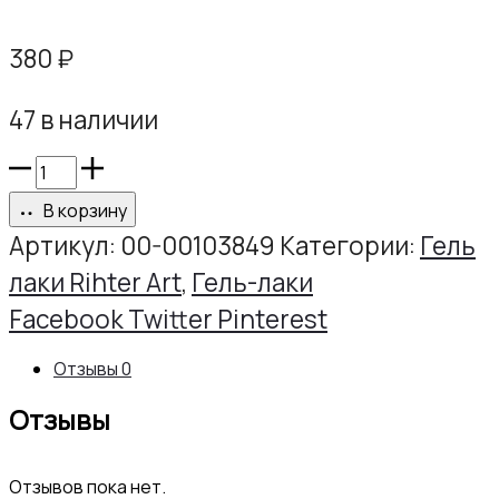
380
₽
47 в наличии
Количество
товара
В корзину
Гель-
Артикул:
00-00103849
Категории:
Гель
лак
лаки Rihter Art
,
Гель-лаки
РИХТЕР
Share
Facebook
Twitter
Pinterest
АРТ
Отзывы
0
№055,
Отзывы
10г
Отзывов пока нет.