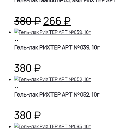
Гель-лак Malibu №03, 9мл РИХТЕР АРТ
Первоначальная
Текущая
380
₽
266
₽
цена
цена:
В
корзину
Гель-лак РИХТЕР АРТ №039, 10г
составляла
266 ₽.
380 ₽.
380
₽
В
корзину
Гель-лак РИХТЕР АРТ №052, 10г
380
₽