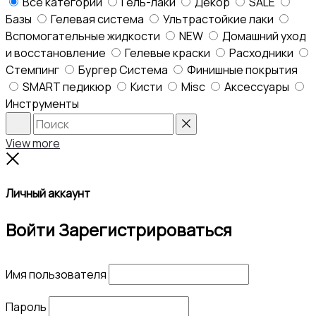
Все категории
Гель-лаки
Декор
SALE
Базы
Гелевая система
Ультрастойкие лаки
Вспомогательные жидкости
NEW
Домашний уход
и восстановление
Гелевые краски
Расходники
Стемпинг
Бургер Система
Финишные покрытия
SMART педикюр
Кисти
Misc
Аксессуары
Инструменты
Search
Reset
View more
Close
Личный аккаунт
Войти
Зарегистрироваться
Имя пользователя
Пароль