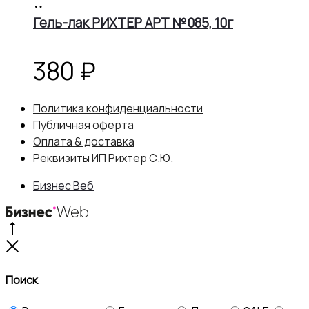
В
корзину
Гель-лак РИХТЕР АРТ №085, 10г
380
₽
Политика конфиденциальности
Публичная оферта
Оплата & доставка
Реквизиты ИП Рихтер С.Ю.
Бизнес Веб
Go
to
Close
top
Поиск