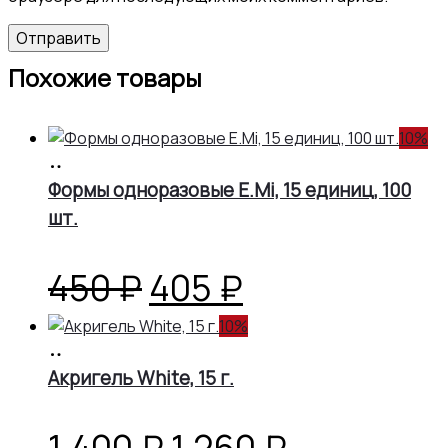
Похожие товары
10%
В
корзину
Формы одноразовые E.Mi, 15 единиц, 100
шт.
Первоначальная
Текущая
450
₽
405
₽
цена
цена:
10%
В
корзину
Акригель White, 15 г.
составляла
405 ₽.
450 ₽.
Первоначальная
Текущая
1,400
₽
1,260
₽