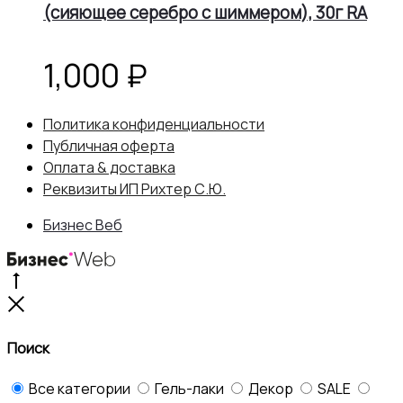
(сияющее серебро с шиммером), 30г RA
900 ₽.
1,000
₽
Политика конфиденциальности
Публичная оферта
Оплата & доставка
Реквизиты ИП Рихтер С.Ю.
Бизнес Веб
Go
to
Close
top
Поиск
Все категории
Гель-лаки
Декор
SALE