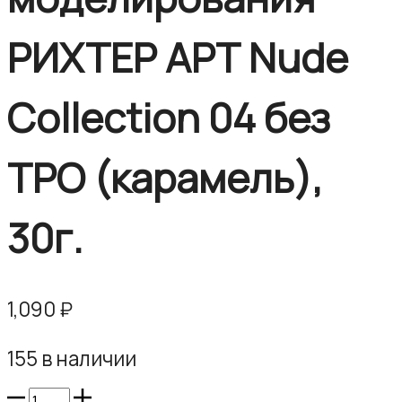
30г.
зефир),
30г.
РИХТЕР АРТ Nude
Collection 04 без
TPO (карамель),
30г.
1,090
₽
155 в наличии
Количество