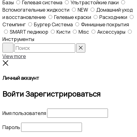
Базы
Гелевая система
Ультрастойкие лаки
Вспомогательные жидкости
NEW
Домашний уход
и восстановление
Гелевые краски
Расходники
Стемпинг
Бургер Система
Финишные покрытия
SMART педикюр
Кисти
Misc
Аксессуары
Инструменты
Search
Reset
View more
Close
Личный аккаунт
Войти
Зарегистрироваться
Имя пользователя
Пароль