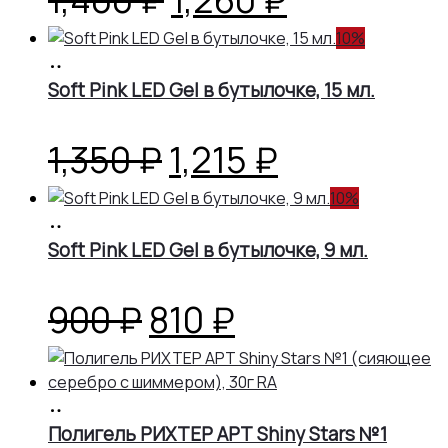
цена
цена:
10%
В
корзину
Soft Pink LED Gel в бутылочке, 15 мл.
составляла
1,260 ₽.
1,400 ₽.
Первоначальная
Текущая
1,350
₽
1,215
₽
цена
цена:
10%
В
корзину
Soft Pink LED Gel в бутылочке, 9 мл.
составляла
1,215 ₽.
1,350 ₽.
Первоначальная
Текущая
900
₽
810
₽
цена
цена:
В
составляла
810 ₽.
корзину
Полигель РИХТЕР АРТ Shiny Stars №1