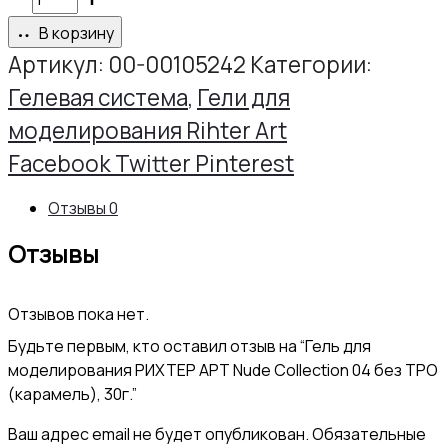
товара
В корзину
Гель
Артикул:
00-00105242
Категории:
для
Гелевая система
,
Гели для
моделирования
моделирования Rihter Art
РИХТЕР
Share
Facebook
Twitter
Pinterest
АРТ
Отзывы
0
Nude
Отзывы
Collection
04
Отзывов пока нет.
без
Будьте первым, кто оставил отзыв на “Гель для
TPO
моделирования РИХТЕР АРТ Nude Collection 04 без TPO
(карамель),
(карамель), 30г.”
30г.
Ваш адрес email не будет опубликован.
Обязательные