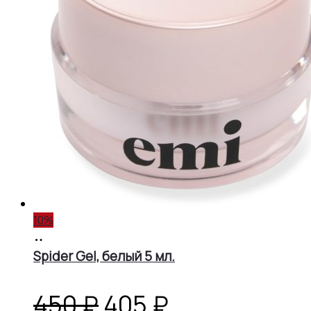
10%
В
корзину
Spider Gel, белый 5 мл.
Первоначальная
Текущая
450
₽
405
₽