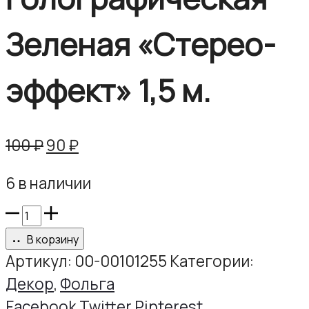
Зеленая «Стерео-
эффект» 1,5 м.
Первоначальная
Текущая
100
₽
90
₽
цена
цена:
6 в наличии
составляла
90 ₽.
100 ₽.
Количество
товара
В корзину
Фольга
Артикул:
00-00101255
Категории:
голографическая
Декор
,
Фольга
Зеленая
Share
Facebook
Twitter
Pinterest