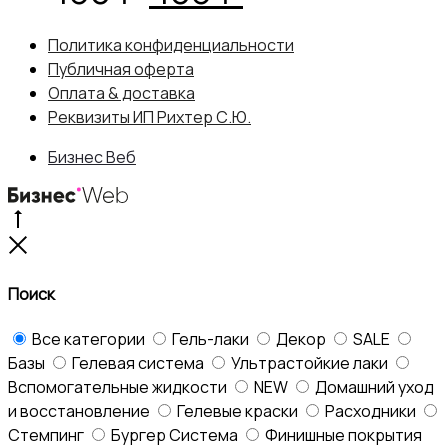
цена
цена:
Политика конфиденциальности
Публичная оферта
составляла
405 ₽.
Оплата & доставка
Реквизиты ИП Рихтер С.Ю.
450 ₽.
Бизнес Веб
Go
to
Close
top
Поиск
Все категории
Гель-лаки
Декор
SALE
Базы
Гелевая система
Ультрастойкие лаки
Вспомогательные жидкости
NEW
Домашний уход
и восстановление
Гелевые краски
Расходники
Стемпинг
Бургер Система
Финишные покрытия