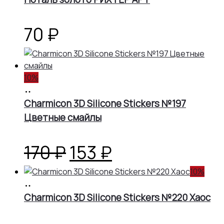
70
₽
10%
В
корзину
Charmicon 3D Silicone Stickers №197
Цветные смайлы
Первоначальная
Текущая
170
₽
153
₽
цена
цена:
10%
В
корзину
Charmicon 3D Silicone Stickers №220 Хаос
составляла
153 ₽.