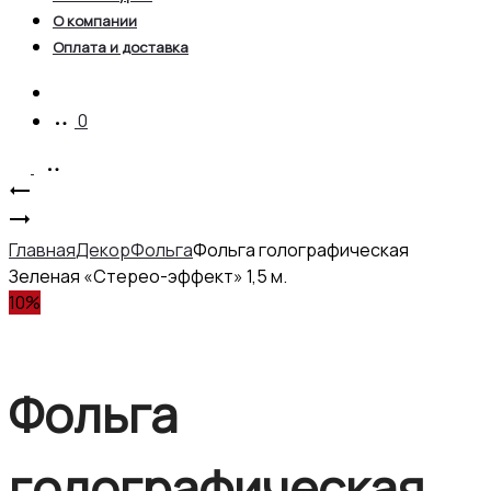
О компании
Оплата и доставка
Account
0
Product
Фольга
голографическая
Charmicon
navigation
Зеленая
3D
Главная
Декор
Фольга
Фольга голографическая
«Мелкая
Silicone
Зеленая «Стерео-эффект» 1,5 м.
точка»
Stickers
10%
1,5
№183
м.
Punk
Rock
Фольга
голографическая