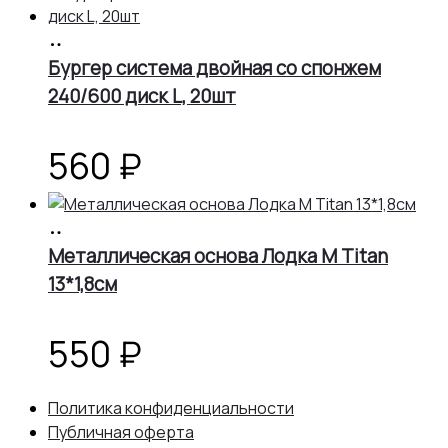
В
корзину
Бургер система двойная со спонжем
240/600 диск L, 20шт
560
₽
В
корзину
Металлическая основа Лодка М Titan
13*1,8см
550
₽
Политика конфиденциальности
Публичная оферта