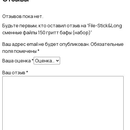
гритт
бафы
Отзывов пока нет.
(набор)
Будьте первым, кто оставил отзыв на “File-Stick&Long
сменные файлы 150 гритт бафы (набор)”
Ваш адрес email не будет опубликован.
Обязательные
поля помечены
*
Ваша оценка
*
Ваш отзыв
*