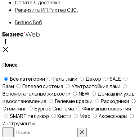
Оплата & доставка
Реквизиты ИП Рихтер С.Ю.
Бизнес Веб
Go
to
Close
top
Поиск
Все категории
Гель-лаки
Декор
SALE
Базы
Гелевая система
Ультрастойкие лаки
Вспомогательные жидкости
NEW
Домашний уход
и восстановление
Гелевые краски
Расходники
Стемпинг
Бургер Система
Финишные покрытия
SMART педикюр
Кисти
Misc
Аксессуары
Инструменты