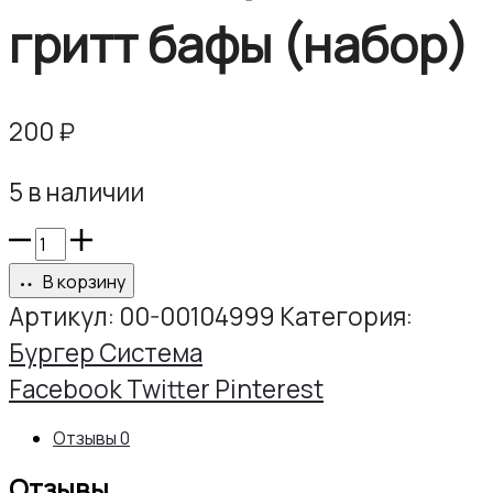
гритт бафы (набор)
200
₽
5 в наличии
Количество
товара
В корзину
File-
Артикул:
00-00104999
Категория:
Stick&Long
Бургер Система
сменные
Share
Facebook
Twitter
Pinterest
файлы
Отзывы
0
150
Отзывы