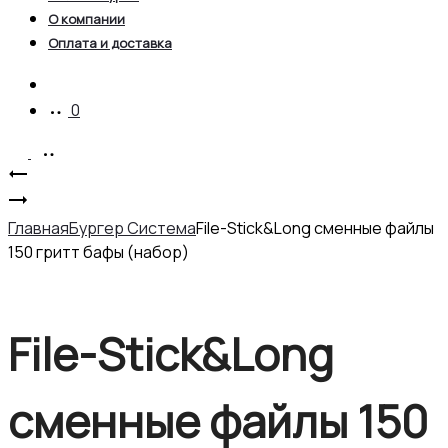
О компании
Оплата и доставка
Account
0
Product
Бальзам
для
Пенка
navigation
полировки
Beauty
Главная
Бургер Система
File-Stick&Long сменные файлы
foam
150 гритт бафы (набор)
100%
Pure
Natural,
File-Stick&Long
По
мотивам
Baccarat
сменные файлы 150