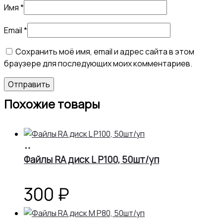
Имя
*
Email
*
Сохранить моё имя, email и адрес сайта в этом
браузере для последующих моих комментариев.
Похожие товары
В
корзину
Файлы RA диск L Р100, 50шт/уп
300
₽