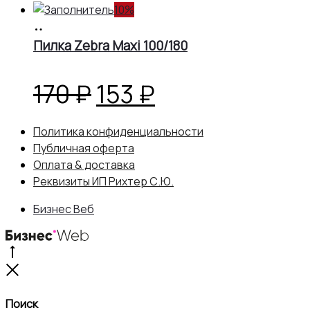
10%
В
корзину
Пилка Zebra Maxi 100/180
Первоначальная
Текущая
170
₽
153
₽
цена
цена:
Политика конфиденциальности
Публичная оферта
составляла
153 ₽.
Оплата & доставка
Реквизиты ИП Рихтер С.Ю.
170 ₽.
Бизнес Веб
Go
to
Close
top
Поиск