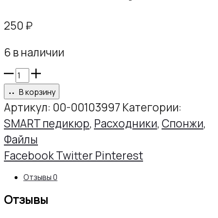
250
₽
6 в наличии
Количество
товара
В корзину
Файлы
Артикул:
00-00103997
Категории:
RA
SMART педикюр
,
Расходники
,
Спонжи
,
диск
Файлы
M
Share
Facebook
Twitter
Pinterest
Р240,
Отзывы
0
50шт/
Отзывы
уп