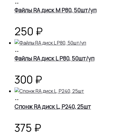
В
корзину
Файлы RA диск M Р80, 50шт/уп
250
₽
В
корзину
Файлы RA диск L Р80, 50шт/уп
300
₽
В
корзину
Спонж RA диск L, P240, 25шт
375
₽