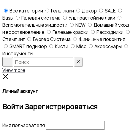
Все категории
Гель-лаки
Декор
SALE
Базы
Гелевая система
Ультрастойкие лаки
Вспомогательные жидкости
NEW
Домашний уход
и восстановление
Гелевые краски
Расходники
Стемпинг
Бургер Система
Финишные покрытия
SMART педикюр
Кисти
Misc
Аксессуары
Инструменты
Search
Reset
View more
Close
Личный аккаунт
Войти
Зарегистрироваться
Имя пользователя