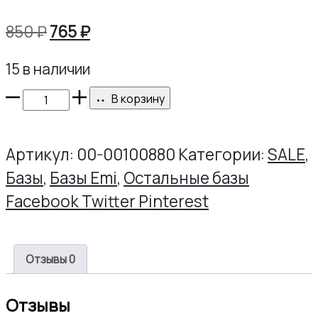
Первоначальная
Текущая
850
₽
765
₽
цена
цена:
15 в наличии
составляла
765 ₽.
Количество
850 ₽.
В корзину
товара
E.MiLac
Артикул:
00-00100880
Категории:
SALE
,
Sculpt-
Базы
,
Базы Emi
,
Остальные базы
Maxi
Share
Facebook
Twitter
Pinterest
Base
Gel,
9
Отзывы
0
мл.
Отзывы