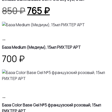
Первоначальная
Текущая
850
₽
765
₽
цена
цена:
составляла
765 ₽.
В
корзину
850 ₽.
База Medium (Медиум), 15мл РИХТЕР АРТ
700
₽
В
корзину
База Color Base Gel №5 французский розовый, 15мл
РИХТЕР АРТ