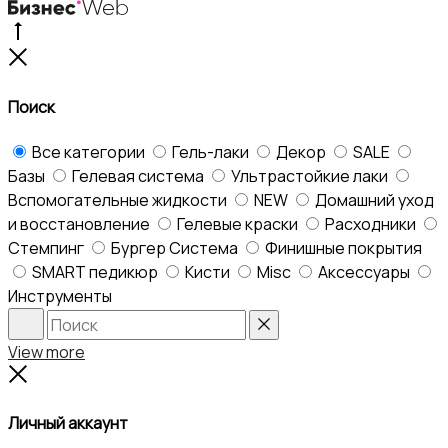
Go
to
Close
top
Поиск
Все категории
Гель-лаки
Декор
SALE
Базы
Гелевая система
Ультрастойкие лаки
Вспомогательные жидкости
NEW
Домашний уход
и восстановление
Гелевые краски
Расходники
Стемпинг
Бургер Система
Финишные покрытия
SMART педикюр
Кисти
Misc
Аксессуары
Инструменты
Search
Reset
View more
Close
Личный аккаунт