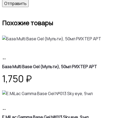
Похожие товары
В
корзину
База Multi Base Gel (Мульти), 50мл РИХТЕР АРТ
1,750
₽
В
корзину
E.MiLac Gamma Base Gel №013 Sky eye, 9 мл