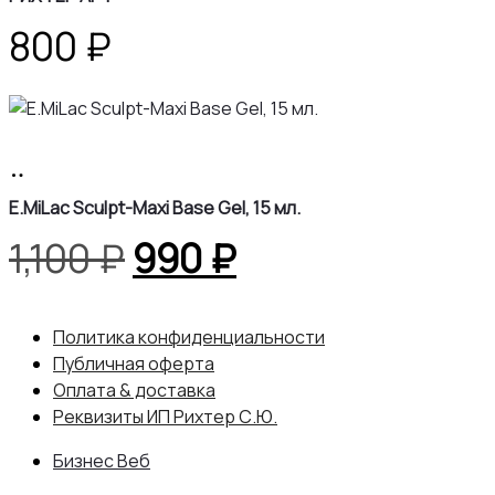
800
₽
В
корзину
E.MiLac Sculpt-Maxi Base Gel, 15 мл.
Первоначальная
Текущая
1,100
₽
990
₽
цена
цена:
Политика конфиденциальности
составляла
990 ₽.
Публичная оферта
Оплата & доставка
1,100 ₽.
Реквизиты ИП Рихтер С.Ю.
Бизнес Веб