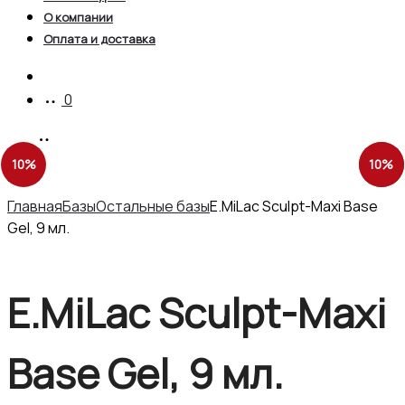
О компании
Оплата и доставка
Account
0
Product
E.MiLac
10%
10%
10%
Sculpt-
E.MiLac
navigation
Maxi
Sculpt-
Главная
Базы
Остальные базы
E.MiLac Sculpt-Maxi Base
Base
Medium
Gel, 9 мл.
Gel,
Base
15
Gel,
мл.
9
E.MiLac Sculpt-Maxi
мл.
Base Gel, 9 мл.