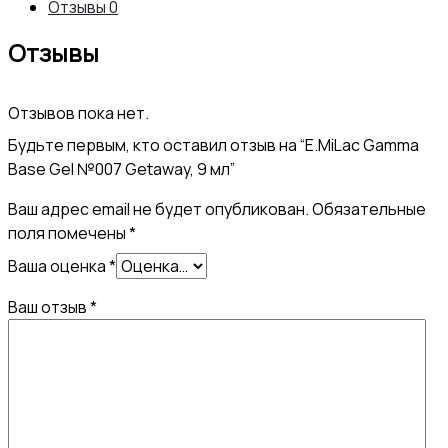
Отзывы
0
Getaway,
Отзывы
9
мл
Отзывов пока нет.
Будьте первым, кто оставил отзыв на “E.MiLac Gamma
Base Gel №007 Getaway, 9 мл”
Ваш адрес email не будет опубликован.
Обязательные
поля помечены
*
Ваша оценка
*
Ваш отзыв
*