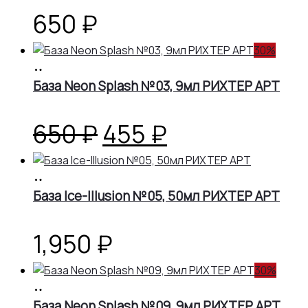
650
₽
30%
В
корзину
База Neon Splash №03, 9мл РИХТЕР АРТ
Первоначальная
Текущая
650
₽
455
₽
цена
цена:
В
корзину
База Ice-Illusion №05, 50мл РИХТЕР АРТ
составляла
455 ₽.
650 ₽.
1,950
₽
30%
В
корзину
База Neon Splash №09, 9мл РИХТЕР АРТ