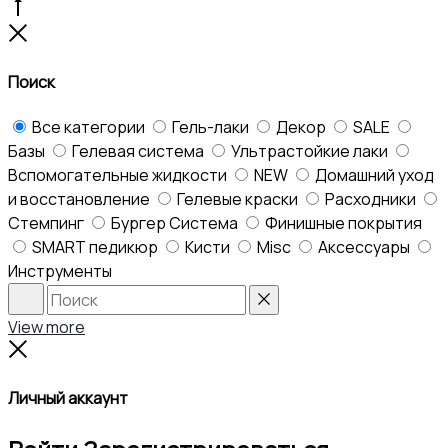
Go
to
Close
top
Поиск
Все категории
Гель-лаки
Декор
SALE
Базы
Гелевая система
Ультрастойкие лаки
Вспомогательные жидкости
NEW
Домашний уход
и восстановление
Гелевые краски
Расходники
Стемпинг
Бургер Система
Финишные покрытия
SMART педикюр
Кисти
Misc
Аксессуары
Инструменты
Search
Reset
View more
Close
Личный аккаунт