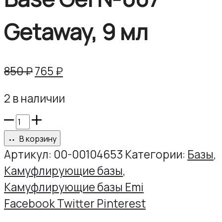
Getaway, 9 мл
Первоначальная
Текущая
850
₽
765
₽
цена
цена:
2 в наличии
составляла
765 ₽.
850 ₽.
Количество
товара
В корзину
E.MiLac
Артикул:
00-00104653
Категории:
Базы
,
Gamma
Камуфлирующие базы
,
Base
Камуфлирующие базы Emi
Gel
Share
Facebook
Twitter
Pinterest
№007